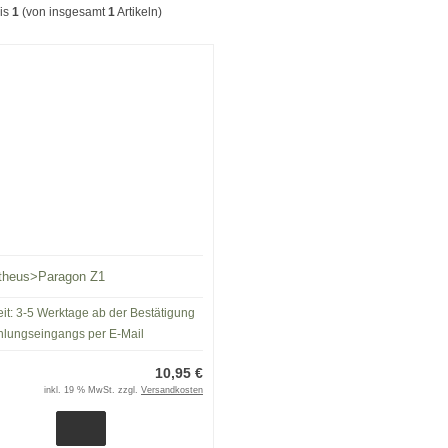
is
1
(von insgesamt
1
Artikeln)
theus>Paragon Z1
eit:
3-5 Werktage ab der Bestätigung
hlungseingangs per E-Mail
10,95 €
inkl. 19 % MwSt. zzgl.
Versandkosten