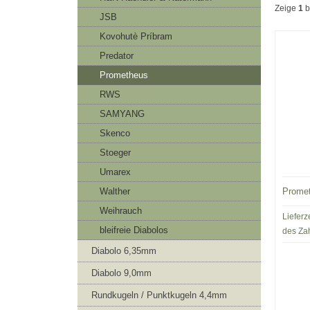
Zeige
1
b
JSB
Kovohutè Príbram
Predator
Prometheus
RWS
SAMYANG
Skenco
Stoeger
Umarex
Prome
Walther
Weihrauch
Lieferz
bleifreie Diabolos
des Za
Diabolo 6,35mm
Diabolo 9,0mm
Rundkugeln / Punktkugeln 4,4mm