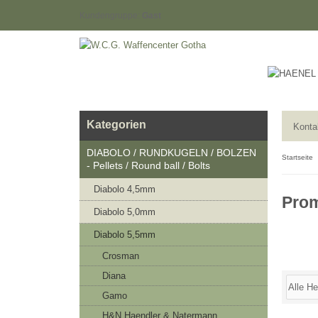
Kundengruppe:
Gast
Kategorien
Konta
DIABOLO / RUNDKUGELN / BOLZEN
Startseite
- Pellets / Round ball / Bolts
Diabolo 4,5mm
Pro
Diabolo 5,0mm
Diabolo 5,5mm
Crosman
Diana
Gamo
H&N Haendler & Natermann