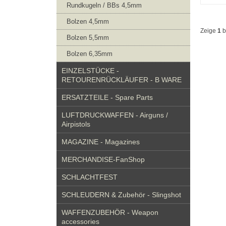
Rundkugeln / BBs 4,5mm
Bolzen 4,5mm
Zeige
1
b
Bolzen 5,5mm
Bolzen 6,35mm
EINZELSTÜCKE -
RETOURENRÜCKLÄUFER - B WARE
ERSATZTEILE - Spare Parts
LUFTDRUCKWAFFEN - Airguns /
Airpistols
MAGAZINE - Magazines
MERCHANDISE-FanShop
SCHLACHTFEST
SCHLEUDERN & Zubehör - Slingshot
WAFFENZUBEHÖR - Weapon
accessories