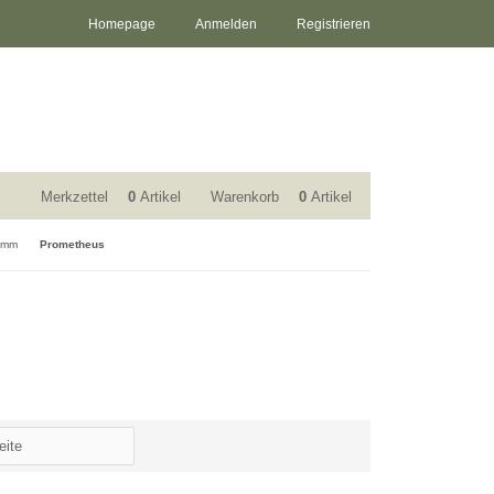
Homepage
Anmelden
Registrieren
Merkzettel
0
Artikel
Warenkorb
0
Artikel
,5mm
Prometheus