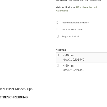
Hersteller:
H&N Haendler und Natermann
Mehr Artikel von:
H&N Haendler und
Natermann
Artikeldatenblatt drucken
Frage zu Artikel
Kopfmaß
4,49mm
Art.Nr.: 9201449
4,50mm
Art.Nr.: 9201450
ehr Bilder
Kunden-Tipp
KTBESCHREIBUNG