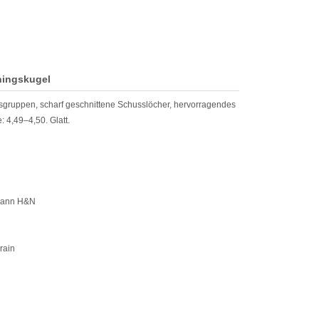
ningskugel
ssgruppen, scharf geschnittene Schusslöcher, hervorragendes
: 4,49–4,50. Glatt.
rmann H&N
rain