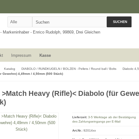
SUCHEN
kt
Impressum
Kasse
Katalog
DIABOLO / RUNDKUGELN / BOLZEN - Pellets / Round ball / Bolts
Diabolo 4
für Gewehre) 4,49mm / 4,50mm (500 Stück)
>Match Heavy (Rifle)< Diabolo (für Gew
k)
Lieferzeit:
3-5 Werktage ab der Bestätigung
des Zahlungseingangs per E-Mail
Art.Nr.:
92014xx