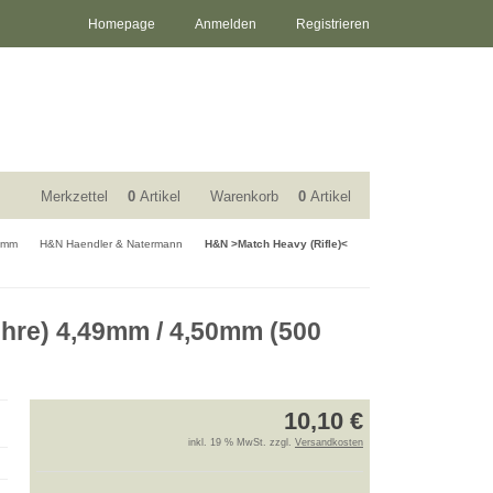
Homepage
Anmelden
Registrieren
Merkzettel
0
Artikel
Warenkorb
0
Artikel
,5mm
H&N Haendler & Natermann
H&N >Match Heavy (Rifle)<
ehre) 4,49mm / 4,50mm (500
10,10 €
inkl. 19 % MwSt. zzgl.
Versandkosten