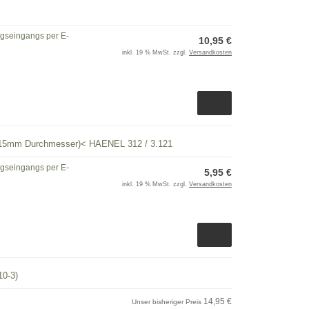
ngseingangs per E-
10,95 €
inkl. 19 % MwSt. zzgl.
Versandkosten
mit 15mm Durchmesser)< HAENEL 312 / 3.121
ngseingangs per E-
5,95 €
inkl. 19 % MwSt. zzgl.
Versandkosten
10-3)
14,95 €
Unser bisheriger Preis