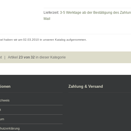
Lieferzeit:
3-5 Werktage ab der Bestätigung des Zahlu
Mail
ikel haben wir am 02.03.2010 in unseren Katalog aufgenommen.
ht
| Artikel
23 von 32
in dieser Kategorie
tionen
Zahlung & Versand
achweis
t
sum
hutzerklärung