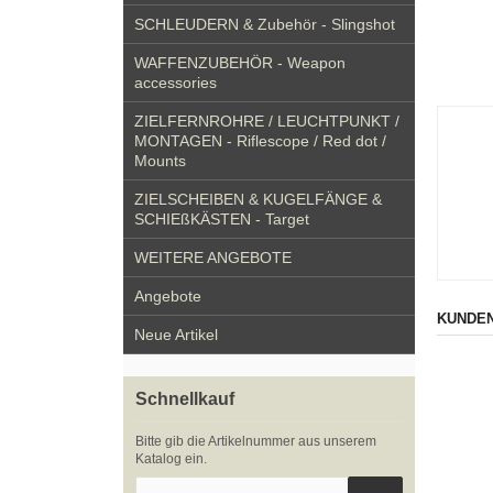
SCHLEUDERN & Zubehör - Slingshot
WAFFENZUBEHÖR - Weapon
accessories
ZIELFERNROHRE / LEUCHTPUNKT /
MONTAGEN - Riflescope / Red dot /
Mounts
ZIELSCHEIBEN & KUGELFÄNGE &
SCHIEßKÄSTEN - Target
WEITERE ANGEBOTE
Angebote
KUNDEN
Neue Artikel
Schnellkauf
Bitte gib die Artikelnummer aus unserem
Katalog ein.