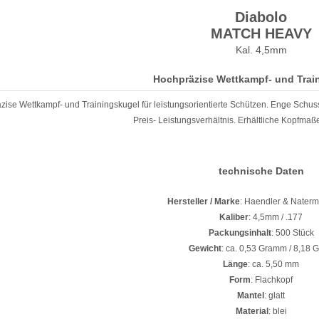
Diabolo
MATCH HEAVY
Kal. 4,5mm
Hochpräzise Wettkampf- und Trai
ise Wettkampf- und Trainingskugel für leistungsorientierte Schützen. Enge Schu
Preis- Leistungsverhältnis. Erhältliche Kopfmaße
technische Daten
Hersteller / Marke
: Haendler & Nate
Kaliber
: 4,5mm / .177
Packungsinhalt
: 500 Stück
Gewicht
: ca. 0,53 Gramm / 8,18 G
Länge
: ca. 5,50 mm
Form
: Flachkopf
Mantel
: glatt
Material
: blei