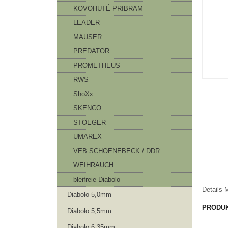
KOVOHUTÉ PRIBRAM
LEADER
MAUSER
PREDATOR
PROMETHEUS
RWS
ShoXx
SKENCO
STOEGER
UMAREX
VEB SCHOENEBECK / DDR
WEIHRAUCH
bleifreie Diabolo
Details
M
Diabolo 5,0mm
PRODU
Diabolo 5,5mm
Diabolo 6,35mm