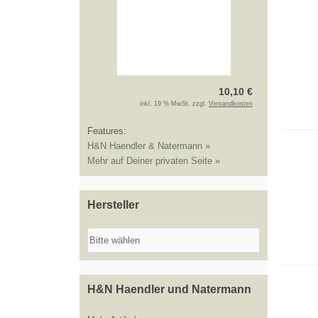
10,10 €
inkl. 19 % MwSt. zzgl.
Versandkosten
Features:
H&N Haendler & Natermann »
Mehr auf Deiner privaten Seite »
Hersteller
H&N Haendler und Natermann