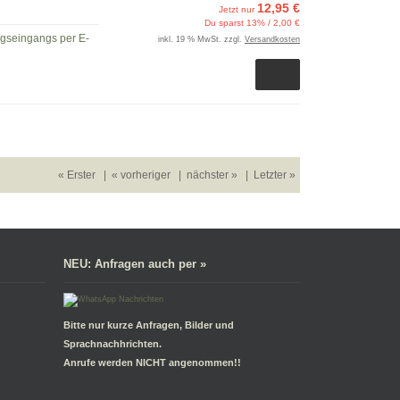
12,95 €
Jetzt nur
Du sparst 13% / 2,00 €
ngseingangs per E-
inkl. 19 % MwSt. zzgl.
Versandkosten
« Erster
|
« vorheriger
|
nächster »
|
Letzter »
NEU: Anfragen auch per »
Bitte nur kurze Anfragen, Bilder und
Sprachnachhrichten.
Anrufe werden NICHT angenommen!!