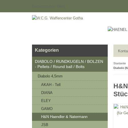
Kundengruppe:
Gast
Kategorien
Konta
DIABOLO / RUNDKUGELN / BOLZEN
Startseite
- Pellets / Round ball / Bolts
Diabolo (
Diabolo 4,5mm
H&N 
AKAH - Tell
Stüc
DIANA
ELEY
GAMO
H&N Haendler & Natermann
JSB