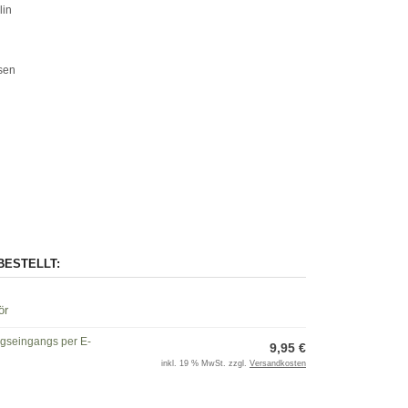
lin
en
BESTELLT:
ör
ngseingangs per E-
9,95 €
inkl. 19 % MwSt. zzgl.
Versandkosten