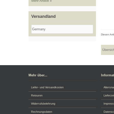
Mehr Artikel
»
Versandland
Diesen Art
Übersic
Mehr über...
Informa
Liefer- und Versandkosten
Altersn
Retouren
Lieferzei
Widerrufsbelehrung
Impres
Rechnungsdaten
Datensc