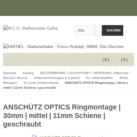
SUCHEN
(
0
)
(
0
)
Startseite
Katalog
ZIELFERNROHRE / LEUCHTPUNKT / MONTAGEN - Riflescope /
Red dot / Mounts
Zielfernrohrmontagen & Zubehör
für Luftdruckwaffen
30mm
Montagen
für 11mm Schienenbreite
ANSCHÜTZ OPTICS Ringmontage | 30mm |
mittel | 11mm Schiene | geschraubt
ANSCHÜTZ OPTICS Ringmontage |
30mm | mittel | 11mm Schiene |
geschraubt