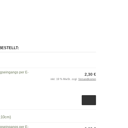
BESTELLT:
ngseingangs per E-
2,30 €
inkl. 19 % MwSt. zzgl.
Versandkosten
0x10cm)
ngseingangs per E-