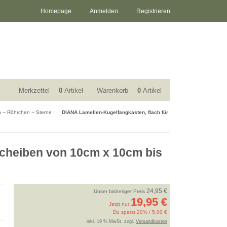
Homepage
Anmelden
Registrieren
Merkzettel
0
Artikel
Warenkorb
0
Artikel
-- Röhrchen -- Sterne
DIANA Lamellen-Kugelfangkasten, flach für
Scheiben von 10cm x 10cm bis
24,95 €
Unser bisheriger Preis
19,95 €
Jetzt nur
Du sparst 20% / 5,00 €
inkl. 19 % MwSt. zzgl.
Versandkosten