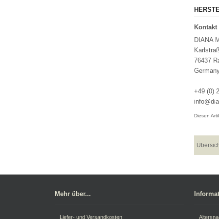
HERSTE
Kontakt 
DIANA M
Karlstra
76437 Ra
German
+49 (0) 
info@dia
Diesen Art
Übersic
Mehr über...
Informa
Liefer- und Versandkosten
Altersn