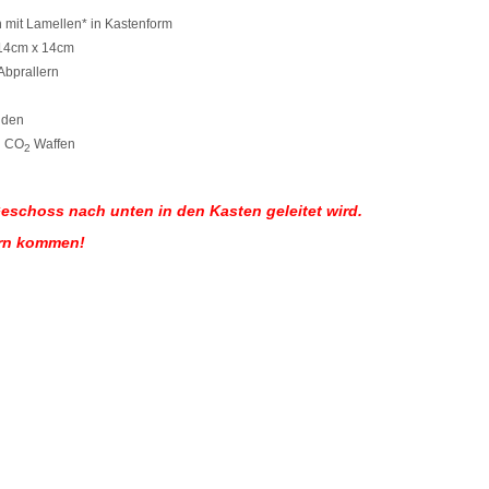
 mit Lamellen* in Kastenform
 14cm x 14cm
Abprallern
nden
d CO
Waffen
2
Geschoss nach unten in den Kasten geleitet wird.
ern kommen!