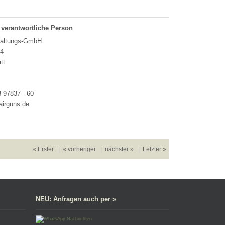
 verantwortliche Person
altungs-GmbH
34
tt
8 97837 - 60
airguns.de
« Erster
|
« vorheriger
|
nächster »
|
Letzter »
NEU: Anfragen auch per »