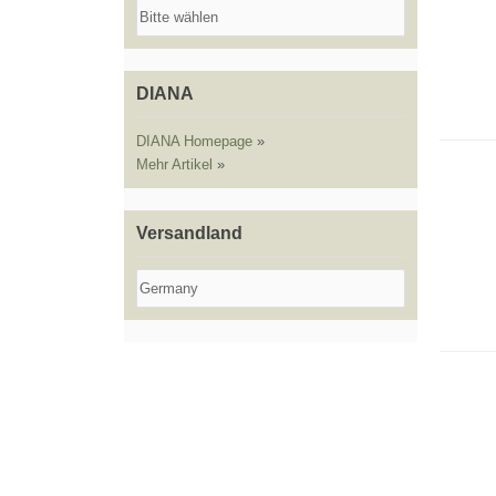
DIANA
DIANA Homepage
»
Mehr Artikel
»
Versandland