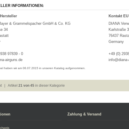
LLER INFORMATIONEN:
Hersteller
Kontakt EU
ayer & Grammelspacher GmbH & Co. KG
DIANA Verw
ße 34
Karlstraße 
statt
76437 Rasta
y
Germany
2938 97839 - 0
+49 (0) 293
na-airguns.de
info@diana-
ikel haben wir am 06.07.2015 in unseren Katalog aufgenommen.
ht
| Artikel
21 von 45
in dieser Kategorie
tionen
Zahlung & Versand
achweis