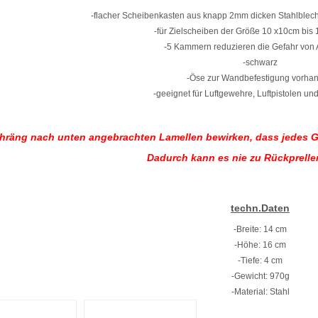
-flacher Scheibenkasten aus knapp 2mm dicken Stahlblech
-für Zielscheiben der Größe 10 x10cm bis
-5 Kammern reduzieren die Gefahr von 
-schwarz
-Öse zur Wandbefestigung vorha
-geeignet für Luftgewehre, Luftpistolen un
chräng nach unten angebrachten Lamellen bewirk
en, dass jedes 
Dadurch kann es nie zu Rückprell
techn.Daten
-Breite: 14 cm
-Höhe: 16 cm
-Tiefe: 4 cm
-Gewicht: 970g
-Material: Stahl