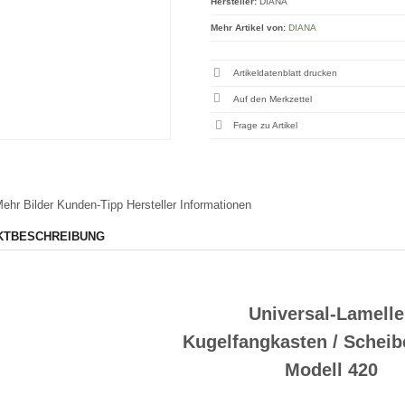
Hersteller:
DIANA
Mehr Artikel von:
DIANA
Artikeldatenblatt drucken
Frage zu Artikel
ehr Bilder
Kunden-Tipp
Hersteller Informationen
KTBESCHREIBUNG
Universal-Lamell
Kugelfangkasten / Schei
Modell 420