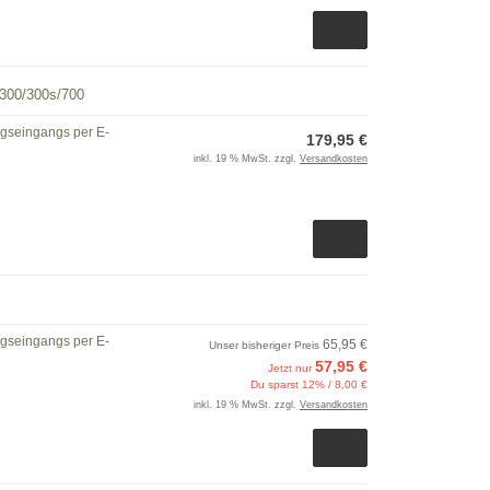
300/300s/700
ngseingangs per E-
179,95 €
inkl. 19 % MwSt. zzgl.
Versandkosten
ngseingangs per E-
65,95 €
Unser bisheriger Preis
57,95 €
Jetzt nur
Du sparst 12% / 8,00 €
inkl. 19 % MwSt. zzgl.
Versandkosten