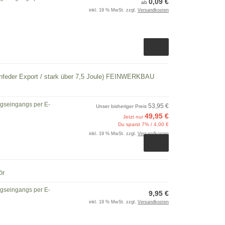
0,09 €
ab
inkl. 19 % MwSt. zzgl.
Versandkosten
benfeder Export / stark über 7,5 Joule) FEINWERKBAU
ngseingangs per E-
53,95 €
Unser bisheriger Preis
49,95 €
Jetzt nur
Du sparst 7% / 4,00 €
inkl. 19 % MwSt. zzgl.
Versandkosten
ör
ngseingangs per E-
9,95 €
inkl. 19 % MwSt. zzgl.
Versandkosten