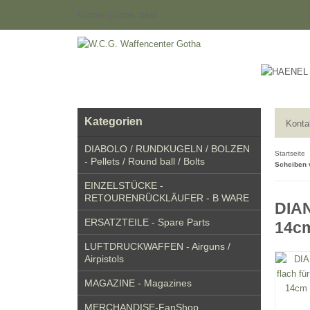
Kundengruppe:
Gast
Kategorien
Konta
DIABOLO / RUNDKUGELN / BOLZEN
Startseite
- Pellets / Round ball / Bolts
Scheiben 
EINZELSTÜCKE -
RETOURENRÜCKLÄUFER - B WARE
DIAN
ERSATZTEILE - Spare Parts
14cm
LUFTDRUCKWAFFEN - Airguns /
Airpistols
MAGAZINE - Magazines
MERCHANDISE-FanShop