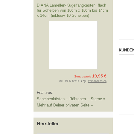
DIANA Lamellen-Kugelfangkasten, flach
für Scheiben von 10cm x 10cm bis 14cm
x 14cm (inklusiv 10 Scheiben)
KUNDEN
19,95 €
Sonderpreis
inkl. 19 % MwSt. zzgl.
Versandkosten
Features:
Scheibenkästen -- Röhrchen -- Sterne »
Mehr auf Deiner privaten Seite »
Hersteller