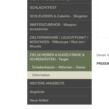
SCHLACHTFEST
SCHLEUDERN & Zubehör - Slingshot
WAFFENZUBEHÖR - Weapon
accessories
ZIELFERNROHRE / LEUCHTPUNKT /
MONTAGEN - Riflescope / Red dot /
Mounts
ZIELSCHEIBEN & KUGELFÄNGE &
Details
M
SCHIEßKÄSTEN - Target
PRODU
Scheibenkästen -- Röhrchen -- Sterne
Zielscheiben
WEITERE ANGEBOTE
Angebote
Neue Artikel