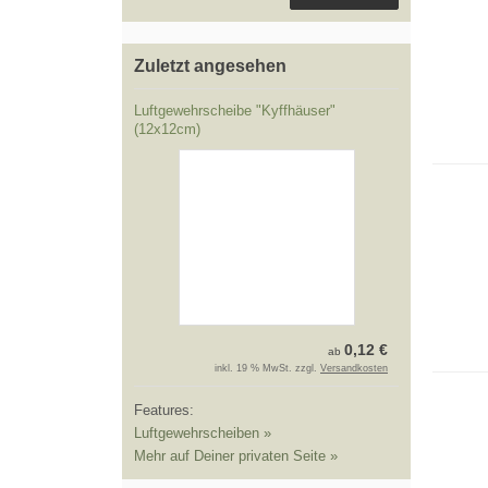
Zuletzt angesehen
Luftgewehrscheibe "Kyffhäuser"
(12x12cm)
0,12 €
ab
inkl. 19 % MwSt. zzgl.
Versandkosten
Features:
Luftgewehrscheiben »
Mehr auf Deiner privaten Seite »