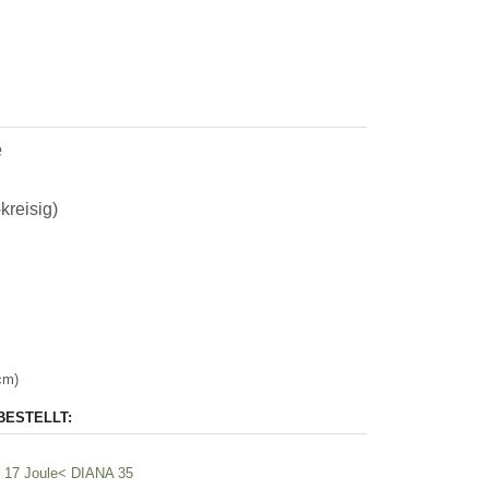
e
kreisig)
cm)
BESTELLT:
a. 17 Joule< DIANA 35