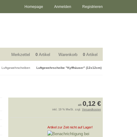
Homepage
Anmelden
Registrieren
Merkzettel
0
Artikel
Warenkorb
0
Artikel
Luftgewehrscheiben
Luftgewehrscheibe "Kyffhäuser" (12x12cm)
0,12 €
ab
inkl. 19 % MwSt. zzgl.
Versandkosten
Artikel zur Zeit nicht auf Lager!