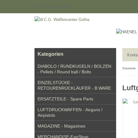
Kundengruppe:
Gast
Kategorien
Konta
DIABOLO / RUNDKUGELN / BOLZEN
Startseite
- Pellets / Round ball / Bolts
EINZELSTÜCKE -
Luft
RETOURENRÜCKLÄUFER - B WARE
ERSATZTEILE - Spare Parts
LUFTDRUCKWAFFEN - Airguns /
Airpistols
MAGAZINE - Magazines
MERCHANDISE-FanShop