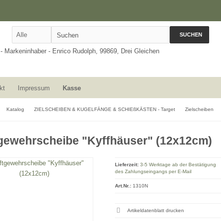
SUCHEN
kt
Impressum
Kasse
Katalog
ZIELSCHEIBEN & KUGELFÄNGE & SCHIEßKÄSTEN - Target
Zielscheiben
gewehrscheibe "Kyffhäuser" (12x12cm)
Lieferzeit:
3-5 Werktage ab der Bestätigung
des Zahlungseingangs per E-Mail
Art.Nr.:
1310N
Artikeldatenblatt drucken