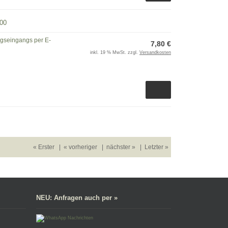
00
ngseingangs per E-
7,80 €
inkl. 19 % MwSt. zzgl.
Versandkosten
« Erster
|
« vorheriger
|
nächster »
|
Letzter »
NEU: Anfragen auch per »