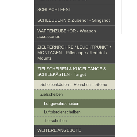
SCHLACHTFEST
SCHLEUDERN & Zubehör - Slingshot
WAFFENZUBEHÖR - Weapon
accessories
ZIELFERNROHRE / LEUCHTPUNKT /
MONTAGEN - Riflescope / Red dot /
Mounts
ZIELSCHEIBEN & KUGELFÄNGE &
SCHIEßKÄSTEN - Target
Scheibenkästen -- Röhrchen -- Sterne
Zielscheiben
Luftgewehrscheiben
Luftpistolenscheiben
Tierscheiben
WEITERE ANGEBOTE