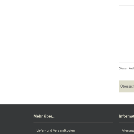
Diesen Art
Übersic
Mehr über...
Informa
Liefer- und Versandkosten
Altersn