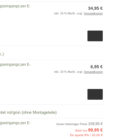
ngseingangs per E-
34,95 €
inkl. 19 % MwSt. zzgl.
Versandkosten
.)
ngseingangs per E-
6,95 €
inkl. 19 % MwSt. zzgl.
Versandkosten
tet rot/grün (ohne Montageteile)
ngseingangs per E-
109,95 €
Unser bisheriger Preis
99,95 €
Jetzt nur
Du sparst 9% / 10,00 €