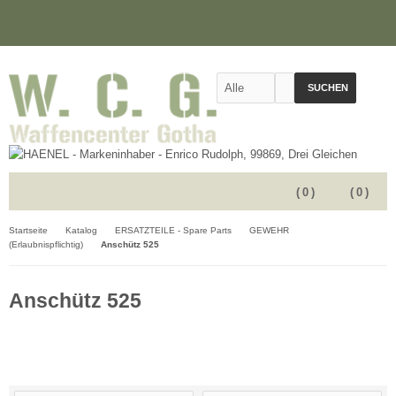
SUCHEN
(
0
)
(
0
)
Startseite
Katalog
ERSATZTEILE - Spare Parts
GEWEHR
(Erlaubnispflichtig)
Anschütz 525
Anschütz 525