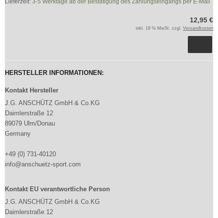
Lieferzeit:
3-5 Werktage ab der Bestätigung des Zahlungseingangs per E-Mail
12,95 €
inkl. 19 % MwSt. zzgl.
Versandkosten
HERSTELLER INFORMATIONEN:
Kontakt Hersteller
J.G. ANSCHÜTZ GmbH & Co.KG
Daimlerstraße 12
89079 Ulm/Donau
Germany
+49 (0) 731-40120
info@anschuetz-sport.com
Kontakt EU verantwortliche Person
J.G. ANSCHÜTZ GmbH & Co.KG
Daimlerstraße 12