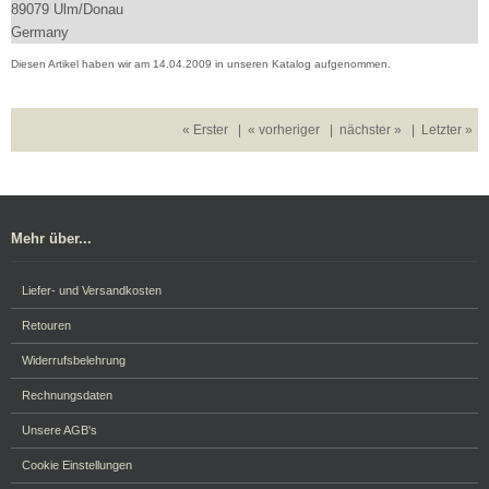
89079 Ulm/Donau
Germany
Diesen Artikel haben wir am 14.04.2009 in unseren Katalog aufgenommen.
« Erster
|
« vorheriger
|
nächster »
|
Letzter »
Mehr über...
Liefer- und Versandkosten
Retouren
Widerrufsbelehrung
Rechnungsdaten
Unsere AGB's
Cookie Einstellungen