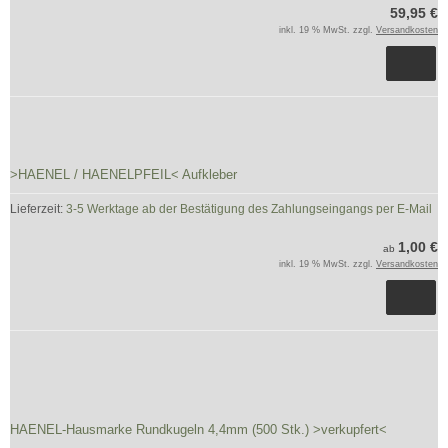
59,95 €
inkl. 19 % MwSt. zzgl.
Versandkosten
>HAENEL / HAENELPFEIL< Aufkleber
Lieferzeit:
3-5 Werktage ab der Bestätigung des Zahlungseingangs per E-Mail
1,00 €
ab
inkl. 19 % MwSt. zzgl.
Versandkosten
HAENEL-Hausmarke Rundkugeln 4,4mm (500 Stk.) >verkupfert<