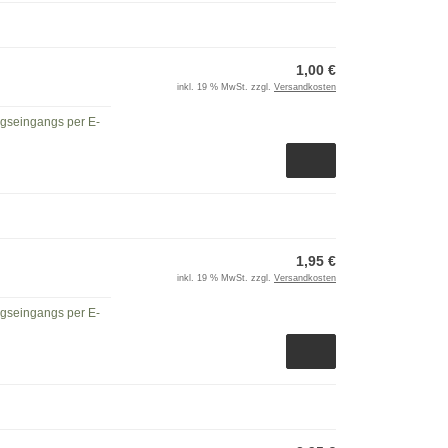
1,00 €
inkl. 19 % MwSt. zzgl.
Versandkosten
ngseingangs per E-
1,95 €
inkl. 19 % MwSt. zzgl.
Versandkosten
ngseingangs per E-