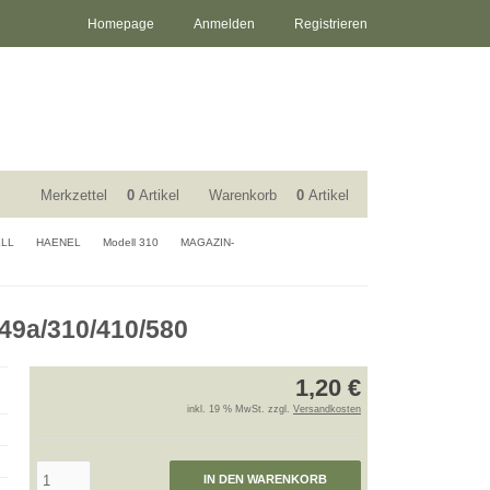
Homepage
Anmelden
Registrieren
Merkzettel
0
Artikel
Warenkorb
0
Artikel
ELL
HAENEL
Modell 310
MAGAZIN-
49a/310/410/580
1,20 €
inkl. 19 % MwSt. zzgl.
Versandkosten
IN DEN WARENKORB