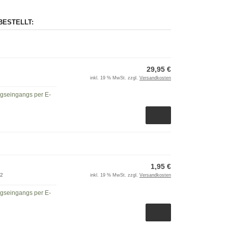
BESTELLT:
29,95 €
inkl. 19 % MwSt. zzgl.
Versandkosten
ngseingangs per E-
1,95 €
02
inkl. 19 % MwSt. zzgl.
Versandkosten
ngseingangs per E-