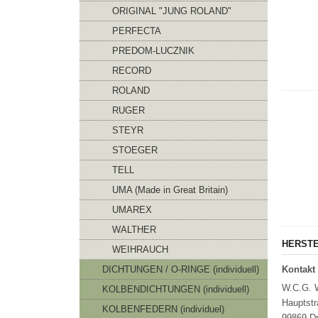
ORIGINAL "JUNG ROLAND"
PERFECTA
PREDOM-LUCZNIK
RECORD
ROLAND
RUGER
STEYR
STOEGER
TELL
UMA (Made in Great Britain)
UMAREX
WALTHER
HERSTE
WEIHRAUCH
DICHTUNGEN / O-RINGE (individuell)
Kontakt 
W.C.G. 
KOLBENDICHTUNGEN (individuell)
Hauptstr
KOLBENFEDERN (individuel)
99869 Dr