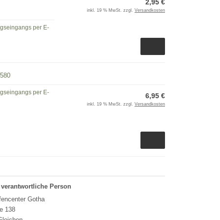
2,95 €
inkl. 19 % MwSt. zzgl.
Versandkosten
ngseingangs per E-
/580
ngseingangs per E-
6,95 €
inkl. 19 % MwSt. zzgl.
Versandkosten
 verantwortliche Person
encenter Gotha
e 138
Gleichen