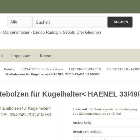
SUCHEN
kt
Impressum
Kasse
Katalog
ERSATZTEILE - Spare Parts
LUFTDRUCKWAFFEN
HERSTELLER - MOD
>Haltebolzen für Kugelhalter< HAENEL 33/49/49a/310/410/580
tebolzen für Kugelhalter< HAENEL 33/49/
Lieferzeit:
3-5 Werktage ab der Bestätigung
des Zahlungseingangs per E-Mail
Art.Nr.:
MHB
Hersteller:
HAENEL