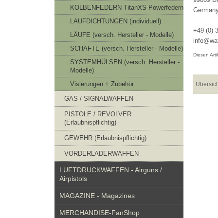
KOLBENFEDERN TitanXS Powerfedern
German
LAUFDICHTUNGEN (individuell)
+49 (0) 
LÄUFE (versch. Hersteller - Modelle)
info@waf
SCHÄFTE (versch. Hersteller - Modelle)
Diesen Art
SYSTEMHÜLSEN (versch. Hersteller -
Modelle)
Visierungen + Zubehör
Übersic
GAS / SIGNALWAFFEN
PISTOLE / REVOLVER
(Erlaubnispflichtig)
GEWEHR (Erlaubnispflichtig)
VORDERLADERWAFFEN
LUFTDRUCKWAFFEN - Airguns /
Airpistols
MAGAZINE - Magazines
MERCHANDISE-FanShop