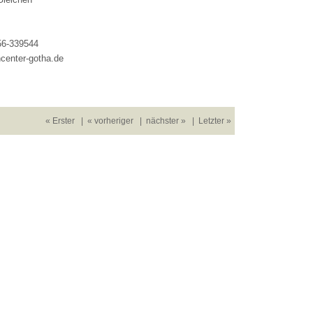
56-339544
center-gotha.de
« Erster
|
« vorheriger
|
nächster »
|
Letzter »