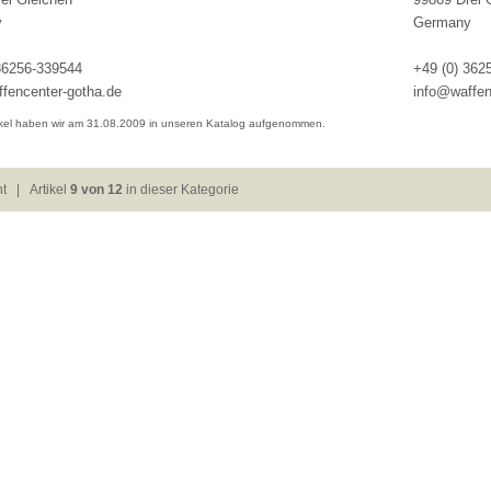
y
Germany
36256-339544
+49 (0) 362
fencenter-gotha.de
info@waffen
ikel haben wir am 31.08.2009 in unseren Katalog aufgenommen.
ht
| Artikel
9 von 12
in dieser Kategorie