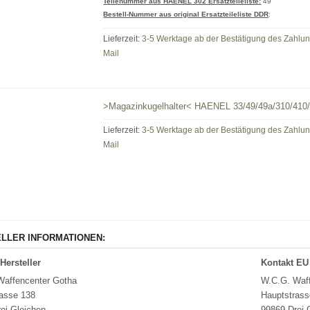
Teilenummer aus HAENEL 302 Ersatzteileliste:
49
Bestell-Nummer aus original Ersatzteileliste DDR
:
Lieferzeit:
3-5 Werktage ab der Bestätigung des Zahlu
Mail
>Magazinkugelhalter< HAENEL 33/49/49a/310/410
Lieferzeit:
3-5 Werktage ab der Bestätigung des Zahlu
Mail
LLER INFORMATIONEN:
Hersteller
Kontakt EU
Waffencenter Gotha
W.C.G. Waff
asse 138
Hauptstrass
ei Gleichen
99869 Drei 