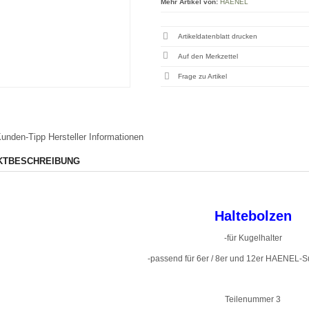
Mehr Artikel von:
HAENEL
Artikeldatenblatt drucken
Frage zu Artikel
unden-Tipp
Hersteller Informationen
KTBESCHREIBUNG
Haltebolzen
-für Kugelhalter
-passend für 6er / 8er und 12er HAENEL-
Teilenummer 3