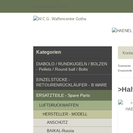
Kundengruppe:
Gast
Kategorien
Konta
DIABOLO / RUNDKUGELN / BOLZEN
Startseite
- Pellets / Round ball / Bolts
Ersatzteile
EINZELSTÜCKE -
RETOURENRÜCKLÄUFER - B WARE
>Hal
ERSATZTEILE - Spare Parts
LUFTDRUCKWAFFEN
HERSTELLER - MODELL
ANSCHÜTZ
BAIKAL-Russia