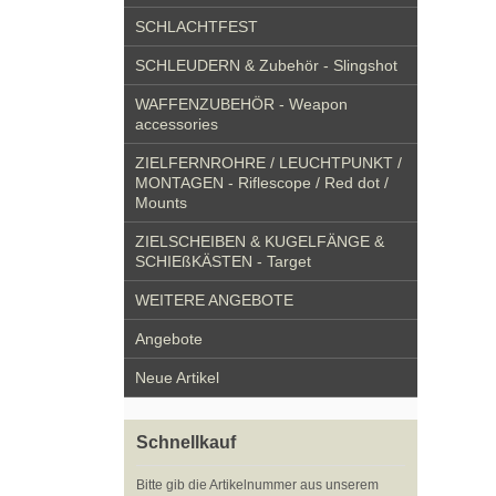
SCHLACHTFEST
SCHLEUDERN & Zubehör - Slingshot
WAFFENZUBEHÖR - Weapon
accessories
ZIELFERNROHRE / LEUCHTPUNKT /
MONTAGEN - Riflescope / Red dot /
Mounts
ZIELSCHEIBEN & KUGELFÄNGE &
SCHIEßKÄSTEN - Target
WEITERE ANGEBOTE
Angebote
Neue Artikel
Schnellkauf
Bitte gib die Artikelnummer aus unserem