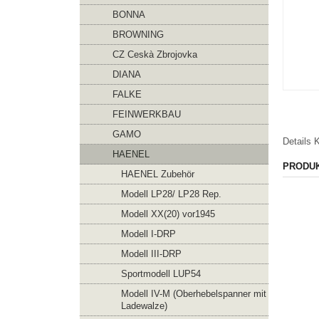
BONNA
BROWNING
CZ Ceskà Zbrojovka
DIANA
FALKE
FEINWERKBAU
GAMO
Details
K
HAENEL
PRODU
HAENEL Zubehör
Modell LP28/ LP28 Rep.
Modell XX(20) vor1945
Modell I-DRP
Modell III-DRP
Sportmodell LUP54
Modell IV-M (Oberhebelspanner mit
Ladewalze)