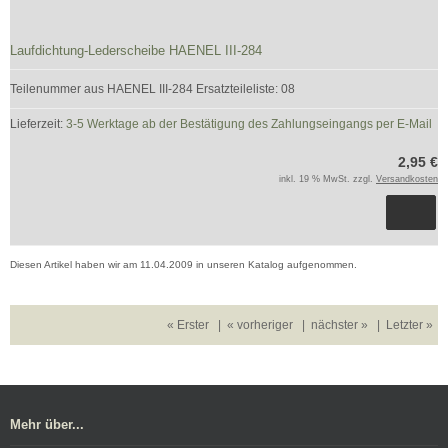
Laufdichtung-Lederscheibe HAENEL III-284
Teilenummer aus HAENEL III-284 Ersatzteileliste: 08
Lieferzeit:
3-5 Werktage ab der Bestätigung des Zahlungseingangs per E-Mail
2,95 €
inkl. 19 % MwSt. zzgl.
Versandkosten
Diesen Artikel haben wir am 11.04.2009 in unseren Katalog aufgenommen.
« Erster
|
« vorheriger
|
nächster »
|
Letzter »
Mehr über...