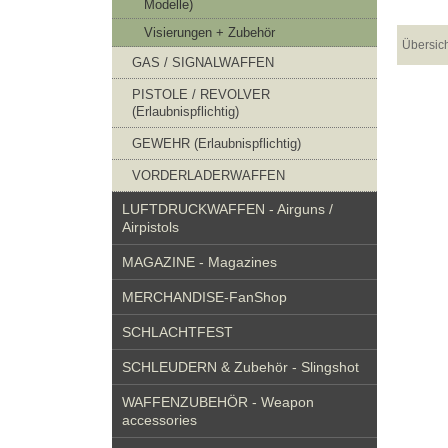
Modelle)
Visierungen + Zubehör
Übersic
GAS / SIGNALWAFFEN
PISTOLE / REVOLVER
(Erlaubnispflichtig)
GEWEHR (Erlaubnispflichtig)
VORDERLADERWAFFEN
LUFTDRUCKWAFFEN - Airguns /
Airpistols
MAGAZINE - Magazines
MERCHANDISE-FanShop
SCHLACHTFEST
SCHLEUDERN & Zubehör - Slingshot
WAFFENZUBEHÖR - Weapon
accessories