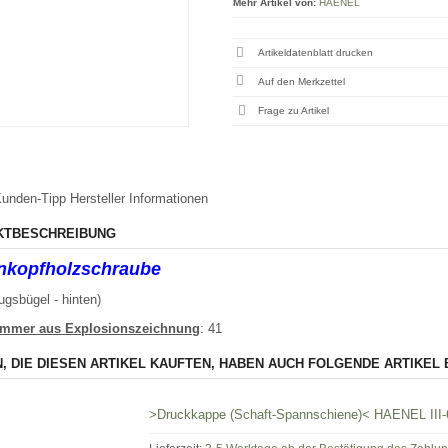
Mehr Artikel von:
HAENEL
Artikeldatenblatt drucken
Frage zu Artikel
unden-Tipp
Hersteller Informationen
KTBESCHREIBUNG
nkopfholzschraube
ugsbügel - hinten)
ummer aus Explosionszeichnung
: 41
, DIE DIESEN ARTIKEL KAUFTEN, HABEN AUCH FOLGENDE ARTIKEL 
>Druckkappe (Schaft-Spannschiene)< HAENEL III-