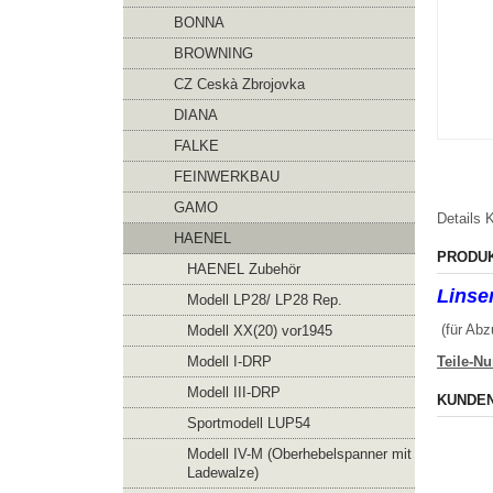
BONNA
BROWNING
CZ Ceskà Zbrojovka
DIANA
FALKE
FEINWERKBAU
GAMO
Details
K
HAENEL
PRODU
HAENEL Zubehör
Linse
Modell LP28/ LP28 Rep.
(für Abz
Modell XX(20) vor1945
Modell I-DRP
Teile-N
Modell III-DRP
KUNDEN
Sportmodell LUP54
Modell IV-M (Oberhebelspanner mit
Ladewalze)