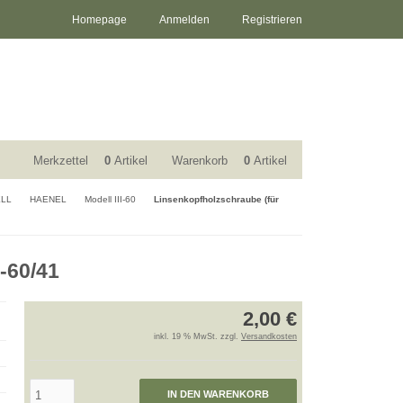
Homepage
Anmelden
Registrieren
Merkzettel
0
Artikel
Warenkorb
0
Artikel
ELL
HAENEL
Modell III-60
Linsenkopfholzschraube (für
-60/41
2,00 €
inkl. 19 % MwSt. zzgl.
Versandkosten
IN DEN WARENKORB