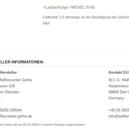
>Laufdichtung< HAENEL III-60
Lieferzeit:
3-5 Werktage ab der Bestätigung des Zahlu
Mail
LLER INFORMATIONEN:
Hersteller
Kontakt EU
Waffencenter Gotha
W.C.G. Waff
asse 138
Hauptstrass
ei Gleichen
99869 Drei 
y
Germany
36256-339544
+49 (0) 362
fencenter-gotha.de
info@waffen
ikel haben wir am 06.04.2009 in unseren Katalog aufgenommen.