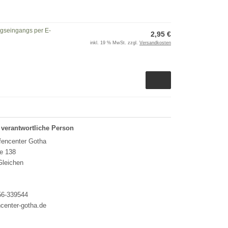
ngseingangs per E-
2,95 €
inkl. 19 % MwSt. zzgl.
Versandkosten
 verantwortliche Person
encenter Gotha
e 138
Gleichen
56-339544
center-gotha.de