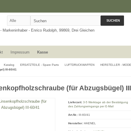
SUCHEN
kt
Impressum
Kasse
Katalog
ERSATZTEILE - Spare Parts
LUFTDRUCKWAFFEN
HERSTELLER - MOD
l) III-60/41
enkopfholzschraube (für Abzugsbügel) III
Lieferzeit:
3-5 Werktage ab der Bestätigung
des Zahlungseingangs per E-Mail
Art.Nr.:
III-60/41
Hersteller:
HAENEL