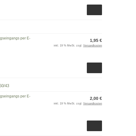
ngseingangs per E-
1,95 €
inkl. 19 % MwSt. zzgl.
Versandkosten
-60/43
ngseingangs per E-
2,00 €
inkl. 19 % MwSt. zzgl.
Versandkosten