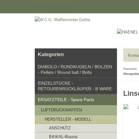
Kundengruppe:
Gast
Kategorien
Konta
DIABOLO / RUNDKUGELN / BOLZEN
Startseite
- Pellets / Round ball / Bolts
Abzugsbüge
EINZELSTÜCKE -
RETOURENRÜCKLÄUFER - B WARE
Lins
ERSATZTEILE - Spare Parts
LUFTDRUCKWAFFEN
HERSTELLER - MODELL
ANSCHÜTZ
BAIKAL-Russia