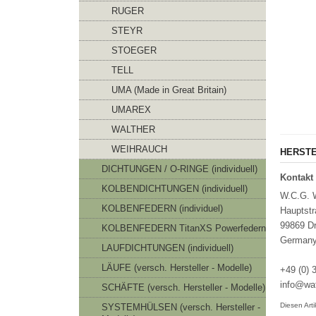
RUGER
STEYR
STOEGER
TELL
UMA (Made in Great Britain)
UMAREX
WALTHER
WEIHRAUCH
HERSTE
DICHTUNGEN / O-RINGE (individuell)
Kontakt 
KOLBENDICHTUNGEN (individuell)
W.C.G. 
KOLBENFEDERN (individuel)
Hauptstr
99869 Dr
KOLBENFEDERN TitanXS Powerfedern
German
LAUFDICHTUNGEN (individuell)
LÄUFE (versch. Hersteller - Modelle)
+49 (0) 
info@waf
SCHÄFTE (versch. Hersteller - Modelle)
Diesen Art
SYSTEMHÜLSEN (versch. Hersteller -