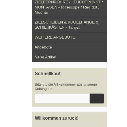
ZIELFERNROHRE / LEUCHTPUNKT /
MONTAGEN - Riflescope / Red dot /
Mounts
ZIELSCHEIBEN & KUGELFÄNGE &
SCHIEßKÄSTEN - Target
WEITERE ANGEBOTE
Angebote
Neue Artikel
Schnellkauf
Bitte gib die Artikelnummer aus unserem
Katalog ein.
Willkommen zurück!