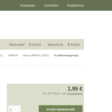
Homepage
Anmelden
Registrieren
Merkzettel
0
Artikel
Warenkorb
0
Artikel
ELL
NORICA
Norica MARVIC GOLD
>Laufdichtungsring<
1,95 €
inkl. 19 % MwSt. zzgl.
Versandkosten
IN DEN WARENKORB