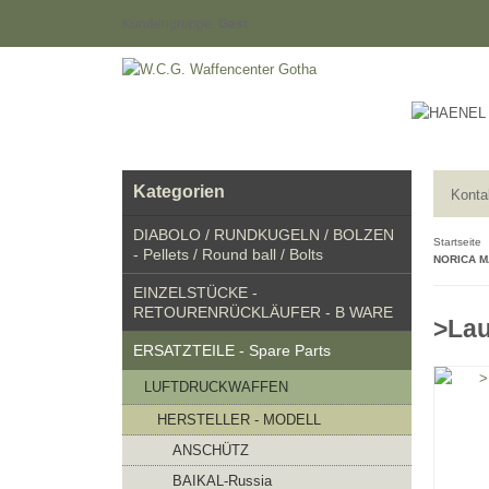
Kundengruppe:
Gast
Kategorien
Konta
DIABOLO / RUNDKUGELN / BOLZEN
Startseite
- Pellets / Round ball / Bolts
NORICA M
EINZELSTÜCKE -
RETOURENRÜCKLÄUFER - B WARE
>La
ERSATZTEILE - Spare Parts
LUFTDRUCKWAFFEN
HERSTELLER - MODELL
ANSCHÜTZ
BAIKAL-Russia