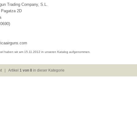
rgun Trading Company, S.L.
o Pagatza 2D
a
20690)
icaairguns.com
ikel haben wir am 15.11.2012 in unseren Katalog aufgenommen.
ht
| Artikel
1 von 8
in dieser Kategorie