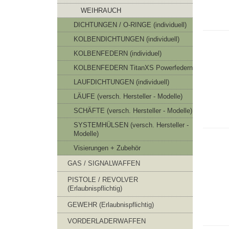
WEIHRAUCH
DICHTUNGEN / O-RINGE (individuell)
KOLBENDICHTUNGEN (individuell)
KOLBENFEDERN (individuel)
KOLBENFEDERN TitanXS Powerfedern
LAUFDICHTUNGEN (individuell)
LÄUFE (versch. Hersteller - Modelle)
SCHÄFTE (versch. Hersteller - Modelle)
SYSTEMHÜLSEN (versch. Hersteller -
Modelle)
Visierungen + Zubehör
GAS / SIGNALWAFFEN
PISTOLE / REVOLVER
(Erlaubnispflichtig)
GEWEHR (Erlaubnispflichtig)
VORDERLADERWAFFEN