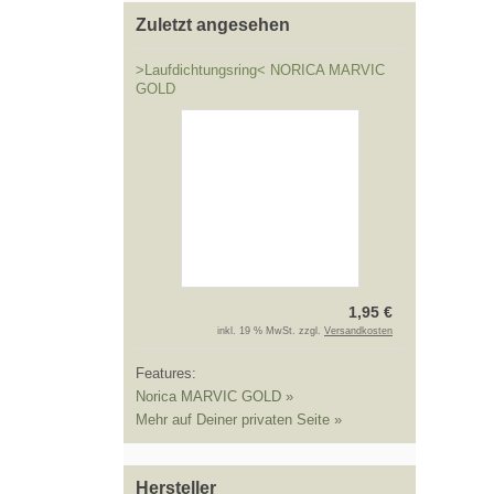
Zuletzt angesehen
>Laufdichtungsring< NORICA MARVIC
GOLD
1,95 €
inkl. 19 % MwSt. zzgl.
Versandkosten
Features:
Norica MARVIC GOLD »
Mehr auf Deiner privaten Seite »
Hersteller