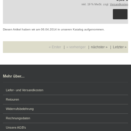
inkl. 19 % MwSt. zzgl.
Versandkosten
Diesen Artikel haben wir am 06.04.2014 in unseren Katalog aufgenommen.
« Erster
|
« vorheriger
|
nächster »
|
Letzter »
Mehr über...
Liefer- und Versandkosten
Retouren
Widerrufsbelehrung
Rechnungsdaten
Unsere AGB's