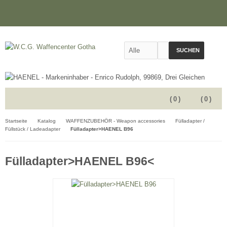
SUCHEN
(
0
)
(
0
)
Startseite
Katalog
WAFFENZUBEHÖR - Weapon accessories
Fülladapter /
Füllstück / Ladeadapter
Fülladapter>HAENEL B96
Fülladapter>HAENEL B96<