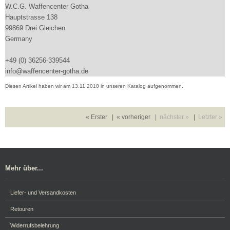
W.C.G. Waffencenter Gotha
Hauptstrasse 138
99869 Drei Gleichen
Germany
+49 (0) 36256-339544
info@waffencenter-gotha.de
Diesen Artikel haben wir am 13.11.2018 in unseren Katalog aufgenommen.
« Erster
|
« vorheriger
|
nächster »
|
Letzter »
Mehr über...
Liefer- und Versandkosten
Retouren
Widerrufsbelehrung