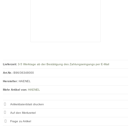
Lieferzeit:
3-5 Werktage ab der Bestätigung des Zahlungseingangs per E-Mail
Art.Nr.:
B96/36348000
Hersteller:
HAENEL
Mehr Artikel von:
HAENEL
Artikeldatenblatt drucken
Frage zu Artikel