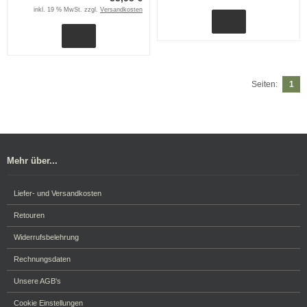
inkl. 19 % MwSt. zzgl.
Versandkosten
Seiten:
1
Mehr über...
Liefer- und Versandkosten
Retouren
Widerrufsbelehrung
Rechnungsdaten
Unsere AGB's
Cookie Einstellungen