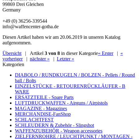
99869 Drei Gleichen
Germany
+49 (0) 36256-339544
info@waffencenter-gotha.de
Diesen Artikel haben wir am 20.06.2019 in unseren Katalog
aufgenommen.
Übersicht
| Artikel
3 von 8
in dieser Kategorie
« Erster
|
«
vorheriger
|
nächster »
|
Letzter »
Kategorien
DIABOLO / RUNDKUGELN / BOLZEN - Pellets / Round
ball / Bolts
EINZELSTÜCKE - RETOURENRÜCKLÄUFER - B
WARE
ERSATZTEILE - Spare Parts
LUFTDRUCKWAFFEN - Airguns / Airpistols
MAGAZINE - Magazines
MERCHANDISE-FanShop
SCHLACHTFEST
SCHLEUDERN & Zubehör - Slingshot
WAFFENZUBEHÖR - Weapon accessories
ZIELFERNROHRE / LEUCHTPUNKT / MONTAGEN -