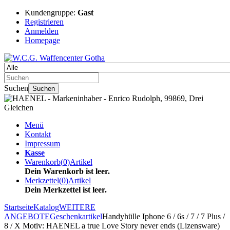
Kundengruppe:
Gast
Registrieren
Anmelden
Homepage
Suchen
Suchen
Menü
Kontakt
Impressum
Kasse
Warenkorb
(
0
)
Artikel
Dein Warenkorb ist leer.
Merkzettel
(
0
)
Artikel
Dein Merkzettel ist leer.
Startseite
Katalog
WEITERE
ANGEBOTE
Geschenkartikel
Handyhülle Iphone 6 / 6s / 7 / 7 Plus /
8 / X Motiv: HAENEL a true Love Story never ends (Lizensware)