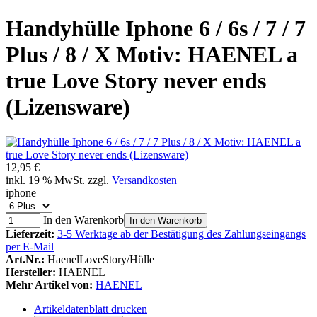
Handyhülle Iphone 6 / 6s / 7 / 7
Plus / 8 / X Motiv: HAENEL a
true Love Story never ends
(Lizensware)
12,95 €
inkl. 19 % MwSt. zzgl.
Versandkosten
iphone
In den Warenkorb
In den Warenkorb
Lieferzeit:
3-5 Werktage ab der Bestätigung des Zahlungseingangs
per E-Mail
Art.Nr.:
HaenelLoveStory/Hülle
Hersteller:
HAENEL
Mehr Artikel von:
HAENEL
Artikeldatenblatt drucken