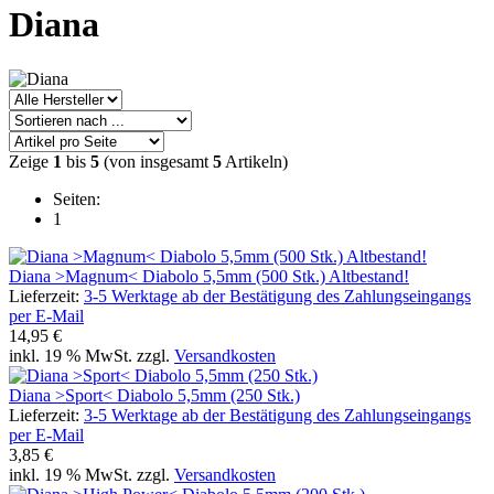
Diana
Zeige
1
bis
5
(von insgesamt
5
Artikeln)
Seiten:
1
Diana >Magnum< Diabolo 5,5mm (500 Stk.) Altbestand!
Lieferzeit:
3-5 Werktage ab der Bestätigung des Zahlungseingangs
per E-Mail
14,95 €
inkl. 19 % MwSt. zzgl.
Versandkosten
Diana >Sport< Diabolo 5,5mm (250 Stk.)
Lieferzeit:
3-5 Werktage ab der Bestätigung des Zahlungseingangs
per E-Mail
3,85 €
inkl. 19 % MwSt. zzgl.
Versandkosten