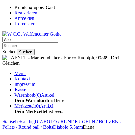
Kundengruppe:
Gast
Registrieren
Anmelden
Homepage
Suchen
Suchen
Menü
Kontakt
Impressum
Kasse
Warenkorb
(
0
)
Artikel
Dein Warenkorb ist leer.
Merkzettel
(
0
)
Artikel
Dein Merkzettel ist leer.
Startseite
Katalog
DIABOLO / RUNDKUGELN / BOLZEN -
Pellets / Round ball / Bolts
Diabolo 5,5mm
Diana