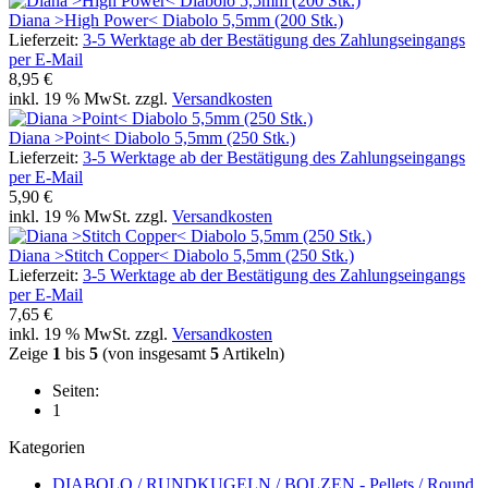
Diana >High Power< Diabolo 5,5mm (200 Stk.)
Lieferzeit:
3-5 Werktage ab der Bestätigung des Zahlungseingangs
per E-Mail
8,95 €
inkl. 19 % MwSt. zzgl.
Versandkosten
Diana >Point< Diabolo 5,5mm (250 Stk.)
Lieferzeit:
3-5 Werktage ab der Bestätigung des Zahlungseingangs
per E-Mail
5,90 €
inkl. 19 % MwSt. zzgl.
Versandkosten
Diana >Stitch Copper< Diabolo 5,5mm (250 Stk.)
Lieferzeit:
3-5 Werktage ab der Bestätigung des Zahlungseingangs
per E-Mail
7,65 €
inkl. 19 % MwSt. zzgl.
Versandkosten
Zeige
1
bis
5
(von insgesamt
5
Artikeln)
Seiten:
1
Kategorien
DIABOLO / RUNDKUGELN / BOLZEN - Pellets / Round