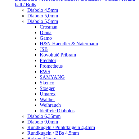
ball / Bolts
Diabolo 4,5mm
Diabolo 5,0mm
Diabolo 5,5mm
Crosman
Diana
Gamo
H&N Haendler & Natermann
JSB
Kovohutè Príbram
Predator
Prometheus
RWS
SAMYANG
Skenco
Stoeger
Umarex
Walther
Weihrauch
bleifreie Diabolos
Diabolo 6,35mm
Diabolo 9,0mm
Rundkugeln / Punktkugeln 4,4mm
Rundkugeln / BBs 4,5mm
Bolzen 4,5mm