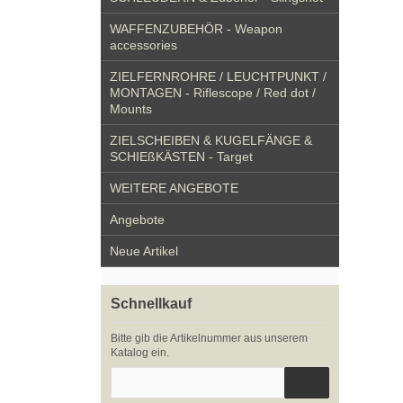
WAFFENZUBEHÖR - Weapon
accessories
ZIELFERNROHRE / LEUCHTPUNKT /
MONTAGEN - Riflescope / Red dot /
Mounts
ZIELSCHEIBEN & KUGELFÄNGE &
SCHIEßKÄSTEN - Target
WEITERE ANGEBOTE
Angebote
Neue Artikel
Schnellkauf
Bitte gib die Artikelnummer aus unserem
Katalog ein.