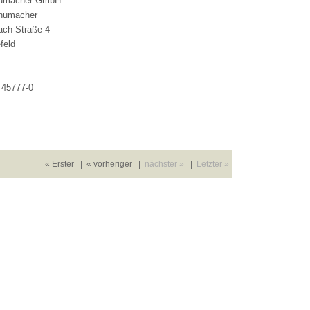
humacher GmbH
humacher
ch-Straße 4
feld
 45777-0
« Erster
|
« vorheriger
|
nächster »
|
Letzter »