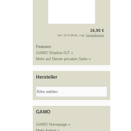
16,95 €
inkl. 19 % MwSt. zzgl.
Versandkosten
Features:
GAMO Shadow IGT »
Mehr auf Deiner privaten Seite »
Hersteller
GAMO
GAMO Homepage
»
Mehr Artikel
»