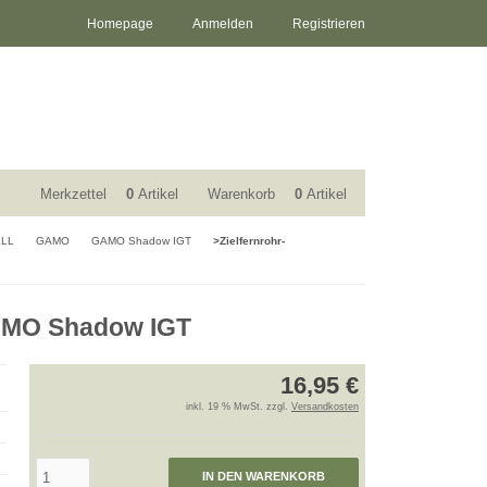
Homepage
Anmelden
Registrieren
Merkzettel
0
Artikel
Warenkorb
0
Artikel
ELL
GAMO
GAMO Shadow IGT
>Zielfernrohr-
GAMO Shadow IGT
16,95 €
inkl. 19 % MwSt. zzgl.
Versandkosten
IN DEN WARENKORB