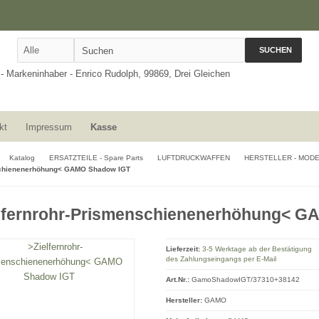
SUCHEN
kt
Impressum
Kasse
Katalog
ERSATZTEILE - Spare Parts
LUFTDRUCKWAFFEN
HERSTELLER - MOD
chienenerhöhung< GAMO Shadow IGT
lfernrohr-Prismenschienenerhöhung< 
Lieferzeit:
3-5 Werktage ab der Bestätigung
des Zahlungseingangs per E-Mail
Art.Nr.:
GamoShadowIGT/37310+38142
Hersteller:
GAMO