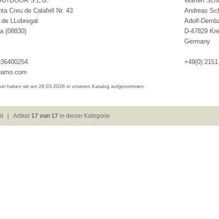
UTDOOR S.L.U.
Waffen Sc
nta Creu de Calafell Nr. 43
Andreas Sc
 de LLobregat
Adolf-Demba
a (08830)
D-47829 Kre
Germany
936400254
+49(0) 2151
amo.com
ikel haben wir am 29.03.2026 in unseren Katalog aufgenommen.
ht
| Artikel
17 von 17
in dieser Kategorie