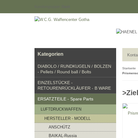
Kundengruppe:
Gast
Kategorien
Konta
DIABOLO / RUNDKUGELN / BOLZEN
Startseite
- Pellets / Round ball / Bolts
Prismens
EINZELSTÜCKE -
RETOURENRÜCKLÄUFER - B WARE
>Zie
ERSATZTEILE - Spare Parts
LUFTDRUCKWAFFEN
HERSTELLER - MODELL
ANSCHÜTZ
BAIKAL-Russia