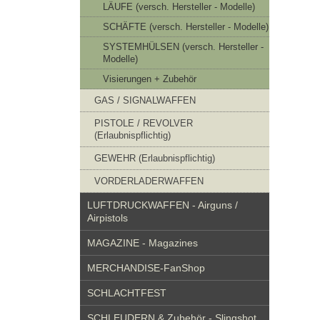
LÄUFE (versch. Hersteller - Modelle)
SCHÄFTE (versch. Hersteller - Modelle)
SYSTEMHÜLSEN (versch. Hersteller -
Modelle)
Visierungen + Zubehör
GAS / SIGNALWAFFEN
PISTOLE / REVOLVER
(Erlaubnispflichtig)
GEWEHR (Erlaubnispflichtig)
VORDERLADERWAFFEN
LUFTDRUCKWAFFEN - Airguns /
Airpistols
MAGAZINE - Magazines
MERCHANDISE-FanShop
SCHLACHTFEST
SCHLEUDERN & Zubehör - Slingshot