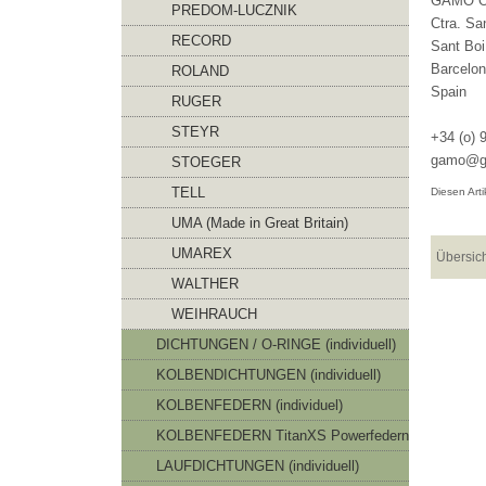
GAMO O
PREDOM-LUCZNIK
Ctra. Sa
RECORD
Sant Boi
Barcelon
ROLAND
Spain
RUGER
STEYR
+34 (o) 
gamo@g
STOEGER
TELL
Diesen Art
UMA (Made in Great Britain)
UMAREX
Übersic
WALTHER
WEIHRAUCH
DICHTUNGEN / O-RINGE (individuell)
KOLBENDICHTUNGEN (individuell)
KOLBENFEDERN (individuel)
KOLBENFEDERN TitanXS Powerfedern
LAUFDICHTUNGEN (individuell)