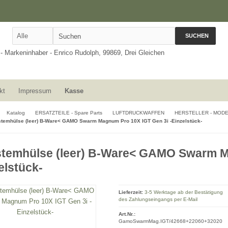
SUCHEN
kt
Impressum
Kasse
Katalog
ERSATZTEILE - Spare Parts
LUFTDRUCKWAFFEN
HERSTELLER - MOD
temhülse (leer) B-Ware< GAMO Swarm Magnum Pro 10X IGT Gen 3i -Einzelstück-
temhülse (leer) B-Ware< GAMO Swarm Ma
elstück-
Lieferzeit:
3-5 Werktage ab der Bestätigung
des Zahlungseingangs per E-Mail
Art.Nr.:
GamoSwarmMag.IGT/42668+22060+32020