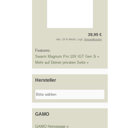
39,95 €
inkl. 19 % MwSt. zzgl.
Versandkosten
Features:
Swarm Magnum Pro 10X IGT Gen 3i »
Mehr auf Deiner privaten Seite »
Hersteller
GAMO
GAMO Homepage
»