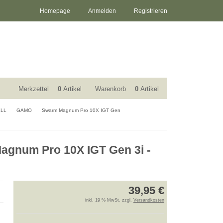
Homepage
Anmelden
Registrieren
Merkzettel
0
Artikel
Warenkorb
0
Artikel
ELL
GAMO
Swarm Magnum Pro 10X IGT Gen
gnum Pro 10X IGT Gen 3i -
39,95 €
inkl. 19 % MwSt. zzgl.
Versandkosten