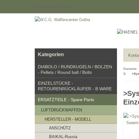
Kundengruppe:
Gast
Kategorien
Konta
DIABOLO / RUNDKUGELN / BOLZEN
Startseite
- Pellets / Round ball / Bolts
3i
>Sys
EINZELSTÜCKE -
RETOURENRÜCKLÄUFER - B WARE
>Sys
ERSATZTEILE - Spare Parts
Einz
LUFTDRUCKWAFFEN
HERSTELLER - MODELL
ANSCHÜTZ
BAIKAL-Russia