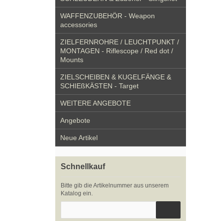
WAFFENZUBEHÖR - Weapon
accessories
ZIELFERNROHRE / LEUCHTPUNKT /
MONTAGEN - Riflescope / Red dot /
Mounts
ZIELSCHEIBEN & KUGELFÄNGE &
SCHIEßKÄSTEN - Target
WEITERE ANGEBOTE
Angebote
Neue Artikel
Schnellkauf
Bitte gib die Artikelnummer aus unserem
Katalog ein.