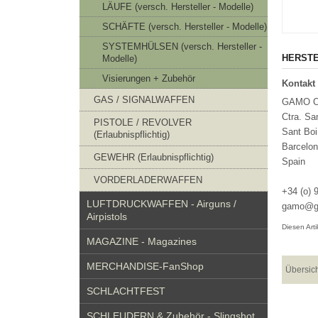
LÄUFE (versch. Hersteller - Modelle)
SCHÄFTE (versch. Hersteller - Modelle)
SYSTEMHÜLSEN (versch. Hersteller -
HERSTE
Modelle)
Visierungen + Zubehör
Kontakt 
GAS / SIGNALWAFFEN
GAMO O
Ctra. Sa
PISTOLE / REVOLVER
Sant Boi
(Erlaubnispflichtig)
Barcelon
GEWEHR (Erlaubnispflichtig)
Spain
VORDERLADERWAFFEN
+34 (o) 
LUFTDRUCKWAFFEN - Airguns /
gamo@g
Airpistols
Diesen Art
MAGAZINE - Magazines
MERCHANDISE-FanShop
Übersic
SCHLACHTFEST
SCHLEUDERN & Zubehör - Slingshot