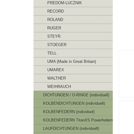
PREDOM-LUCZNIK
RECORD
ROLAND
RUGER
STEYR
STOEGER
TELL
UMA (Made in Great Britain)
UMAREX
WALTHER
WEIHRAUCH
DICHTUNGEN / O-RINGE (individuell)
KOLBENDICHTUNGEN (individuell)
KOLBENFEDERN (individuel)
KOLBENFEDERN TitanXS Powerfedern
LAUFDICHTUNGEN (individuell)