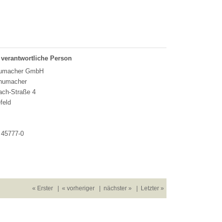
 verantwortliche Person
humacher GmbH
humacher
ch-Straße 4
feld
 45777-0
« Erster
|
« vorheriger
|
nächster »
|
Letzter »