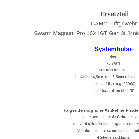
Ersatzteil
GAMO Luftgewehr
Swarm Magnum Pro 10X IGT Gen 3i
(Kni
Systemhülse
-leer
-B Ware
-voll funktionsfähig
-für Kaliber 4,5mm und 5,5mm (bitte a
-mit Laufdichtung (22060)
-mit Querbolzen (32020)
folgende mögliche Artikelmerkmale
-keine oder minimale Gebrauchss
-mit eventuellen kleinen Lagerspuren bz
-Vorführartikel der schon einmal mont
-Retourenrückläufer