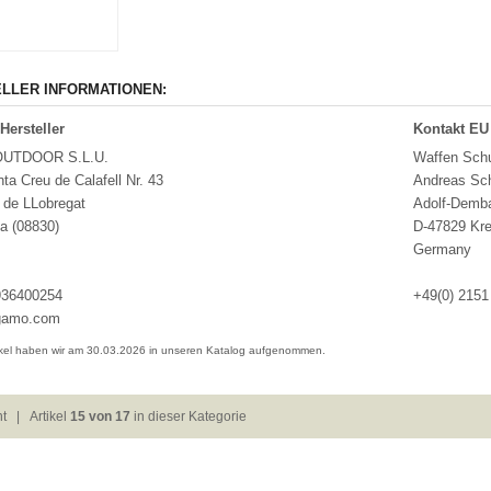
LLER INFORMATIONEN:
Hersteller
Kontakt EU
UTDOOR S.L.U.
Waffen Sc
nta Creu de Calafell Nr. 43
Andreas Sc
 de LLobregat
Adolf-Demba
a (08830)
D-47829 Kre
Germany
936400254
+49(0) 2151
amo.com
ikel haben wir am 30.03.2026 in unseren Katalog aufgenommen.
ht
| Artikel
15 von 17
in dieser Kategorie