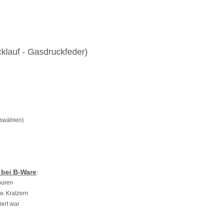
cklauf - Gasdruckfeder)
uswählen)
 bei B-Ware
:
puren
w. Kratzern
iert war