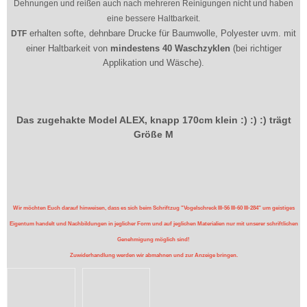
Dehnungen und reißen auch nach mehreren Reinigungen nicht und haben
eine bessere Haltbarkeit.
erhalten softe, dehnbare Drucke für Baumwolle, Polyester uvm. mit
DTF
einer Haltbarkeit von
mindestens 40 Waschzyklen
(bei richtiger
Applikation und Wäsche).
Das zugehakte Model ALEX, knapp 170cm klein :) :) :) trägt
Größe M
Wir möchten Euch darauf hinweisen, dass es sich beim Schriftzug "Vogelschreck III-56 III-60 III-284" um geistiges
Eigentum handelt und Nachbildungen in jeglicher Form und auf jeglichen Materialien nur mit unserer schriftlichen
Genehmigung möglich sind!
Zuwiderhandlung werden wir abmahnen und zur Anzeige bringen.