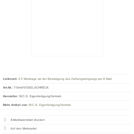
Lieferzeit:
3-5 Werktage ab der Bestätigung des Zahlungseingangs per E-Mail
Art.Nr.:
T-Shirt/VOGELSCHRECK
Hersteller:
W.C.G. Eigenfertigung/Vertrieb
Mehr Artikel von:
W.C.G. Eigenfertigung/Vertrieb
Artikeldatenblatt drucken