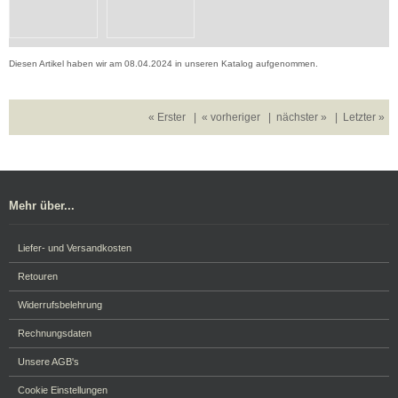
Diesen Artikel haben wir am 08.04.2024 in unseren Katalog aufgenommen.
« Erster
|
« vorheriger
|
nächster »
|
Letzter »
Mehr über...
Liefer- und Versandkosten
Retouren
Widerrufsbelehrung
Rechnungsdaten
Unsere AGB's
Cookie Einstellungen