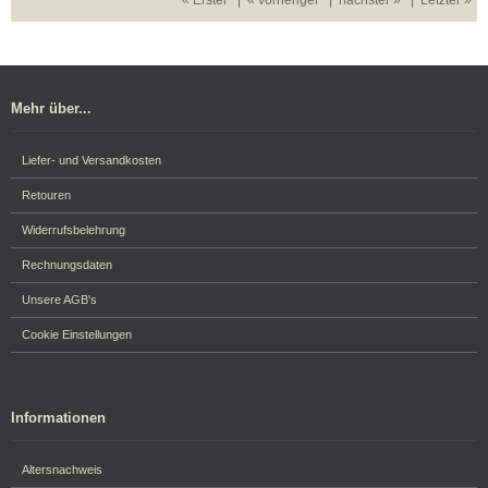
« Erster
|
« vorheriger
|
nächster »
|
Letzter »
Mehr über...
Liefer- und Versandkosten
Retouren
Widerrufsbelehrung
Rechnungsdaten
Unsere AGB's
Cookie Einstellungen
Informationen
Altersnachweis