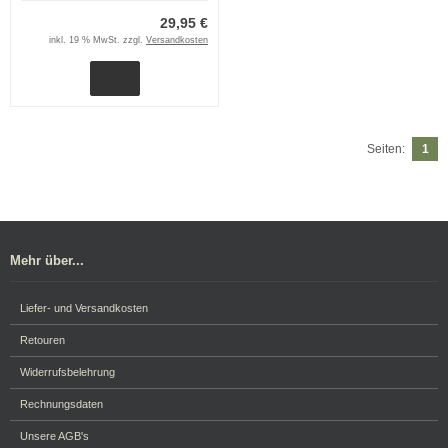
29,95 €
inkl. 19 % MwSt. zzgl.
Versandkosten
Seiten:
1
Mehr über...
Liefer- und Versandkosten
Retouren
Widerrufsbelehrung
Rechnungsdaten
Unsere AGB's