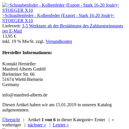
>Schraubenfeder - Kolbenfeder (Export - Stark 16-20 Joule)<
STOEGER X10
Lieferzeit:
3-5 Werktage ab der Bestätigung des Zahlungseingangs
per E-Mail
13,95 €
inkl. 19 % MwSt. zzgl.
Versandkosten
Hersteller Informationen:
Kontakt Hersteller
Manfred Alberts GmbH
Bielsteiner Str. 66
51674 Wiehl-Bielstein
Germany
info@manfred-alberts.de
Diesen Artikel haben wir am 15.01.2019 in unseren Katalog
aufgenommen.
Übersicht
| Artikel
1 von 6
in dieser Kategorie
« Erster
|
«
vorheriger
|
nächster »
|
Letzter »