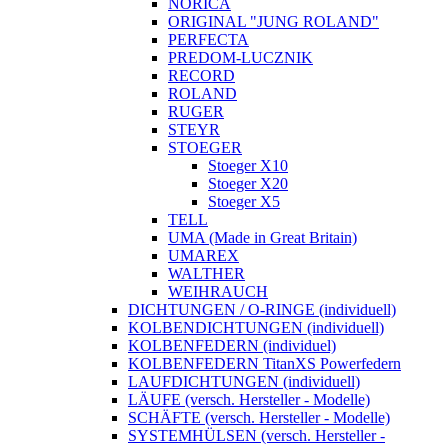
NORICA
ORIGINAL "JUNG ROLAND"
PERFECTA
PREDOM-LUCZNIK
RECORD
ROLAND
RUGER
STEYR
STOEGER
Stoeger X10
Stoeger X20
Stoeger X5
TELL
UMA (Made in Great Britain)
UMAREX
WALTHER
WEIHRAUCH
DICHTUNGEN / O-RINGE (individuell)
KOLBENDICHTUNGEN (individuell)
KOLBENFEDERN (individuel)
KOLBENFEDERN TitanXS Powerfedern
LAUFDICHTUNGEN (individuell)
LÄUFE (versch. Hersteller - Modelle)
SCHÄFTE (versch. Hersteller - Modelle)
SYSTEMHÜLSEN (versch. Hersteller -