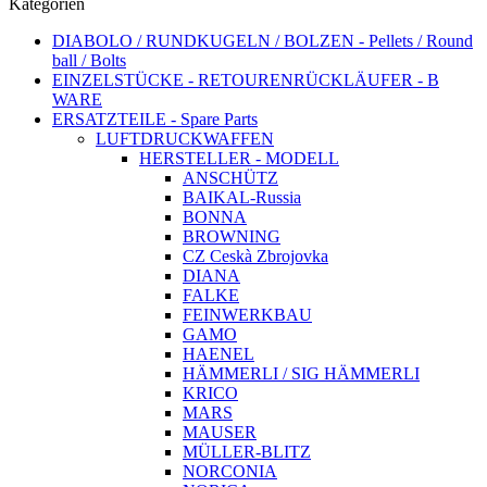
Kategorien
DIABOLO / RUNDKUGELN / BOLZEN - Pellets / Round
ball / Bolts
EINZELSTÜCKE - RETOURENRÜCKLÄUFER - B
WARE
ERSATZTEILE - Spare Parts
LUFTDRUCKWAFFEN
HERSTELLER - MODELL
ANSCHÜTZ
BAIKAL-Russia
BONNA
BROWNING
CZ Ceskà Zbrojovka
DIANA
FALKE
FEINWERKBAU
GAMO
HAENEL
HÄMMERLI / SIG HÄMMERLI
KRICO
MARS
MAUSER
MÜLLER-BLITZ
NORCONIA