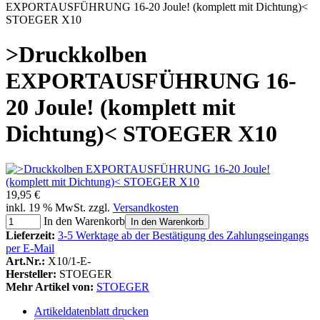
EXPORTAUSFÜHRUNG 16-20 Joule! (komplett mit Dichtung)<
STOEGER X10
>Druckkolben
EXPORTAUSFÜHRUNG 16-
20 Joule! (komplett mit
Dichtung)< STOEGER X10
19,95 €
inkl. 19 % MwSt. zzgl.
Versandkosten
In den Warenkorb
In den Warenkorb
Lieferzeit:
3-5 Werktage ab der Bestätigung des Zahlungseingangs
per E-Mail
Art.Nr.:
X10/1-E-
Hersteller:
STOEGER
Mehr Artikel von:
STOEGER
Artikeldatenblatt drucken