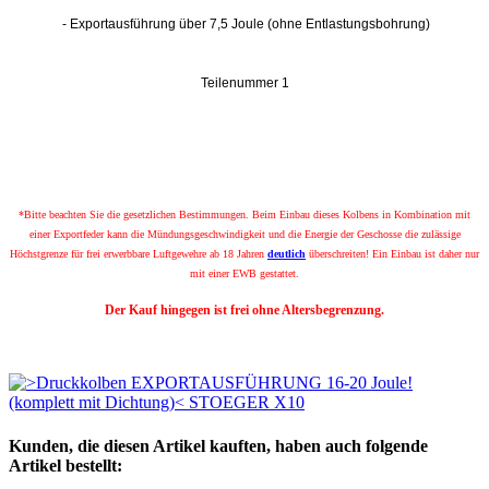
- Exportausführung über 7,5 Joule (ohne Entlastungsbohrung)
Teilenummer 1
*Bitte beachten Sie die gesetzlichen Bestimmungen. Beim Einbau dieses Kolbens in Kombination mit
einer Exportfeder kann die Mündungsgeschwindigkeit und die Energie der Geschosse die zulässige
Höchstgrenze für frei erwerbbare Luftgewehre ab 18 Jahren
deutlich
überschreiten! Ein Einbau ist daher nur
mit einer EWB gestattet.
Der Kauf hingegen ist frei ohne Altersbegrenzung.
Kunden, die diesen Artikel kauften, haben auch folgende
Artikel bestellt: