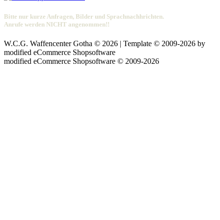
Bitte nur kurze Anfragen, Bilder und Sprachnachhrichten.
Anrufe werden NICHT angenommen!!
W.C.G. Waffencenter Gotha © 2026 | Template © 2009-2026 by
mod
ified eCommerce Shopsoftware
mod
ified eCommerce Shopsoftware © 2009-2026