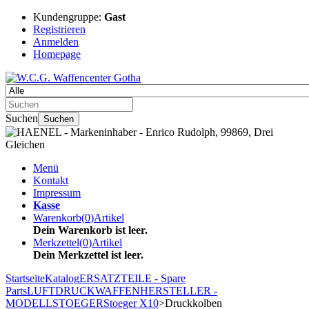
Kundengruppe:
Gast
Registrieren
Anmelden
Homepage
Suchen
Suchen
Menü
Kontakt
Impressum
Kasse
Warenkorb
(
0
)
Artikel
Dein Warenkorb ist leer.
Merkzettel
(
0
)
Artikel
Dein Merkzettel ist leer.
Startseite
Katalog
ERSATZTEILE - Spare
Parts
LUFTDRUCKWAFFEN
HERSTELLER -
MODELL
STOEGER
Stoeger X10
>Druckkolben