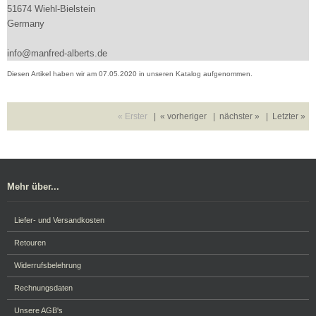
51674 Wiehl-Bielstein
Germany
info@manfred-alberts.de
Diesen Artikel haben wir am 07.05.2020 in unseren Katalog aufgenommen.
« Erster
|
« vorheriger
|
nächster »
|
Letzter »
Mehr über...
Liefer- und Versandkosten
Retouren
Widerrufsbelehrung
Rechnungsdaten
Unsere AGB's