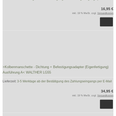
16,95 €
inkl. 19 % MwSt. zzgl.
Versandkosten
>Kolbenmanschette - Dichtung + Befestigungsadapter (Eigenfertigung)
Ausführung A< WALTHER LG55
Lieferzeit:
3-5 Werktage ab der Bestätigung des Zahlungseingangs per E-Mail
34,95 €
inkl. 19 % MwSt. zzgl.
Versandkosten