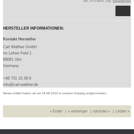
inkl. 19 % MwSt. zzgl.
Versandkosten
HERSTELLER INFORMATIONEN:
Kontakt Hersteller
Carl Walther GmbH
Im Lehrer Feld 1
89081 Ulm
Germany
+49 731 15 39 0
info@carl-walther.de
Diesen Artikel haben wir am 18.08.2010 in unseren Katalog aufgenommen.
« Erster
|
« vorheriger
|
nächster »
|
Letzter »