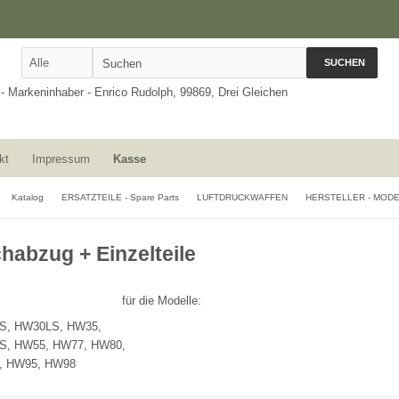
SUCHEN
kt
Impressum
Kasse
Katalog
ERSATZTEILE - Spare Parts
LUFTDRUCKWAFFEN
HERSTELLER - MOD
habzug + Einzelteile
für die Modelle:
S, HW30LS, HW35,
S, HW55, HW77, HW80,
, HW95, HW98