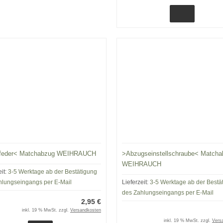
feder< Matchabzug WEIHRAUCH
>Abzugseinstellschraube< Matcha
WEIHRAUCH
eit:
3-5 Werktage ab der Bestätigung
hlungseingangs per E-Mail
Lieferzeit:
3-5 Werktage ab der Bestä
des Zahlungseingangs per E-Mail
2,95 €
inkl. 19 % MwSt. zzgl.
Versandkosten
inkl. 19 % MwSt. zzgl.
Vers