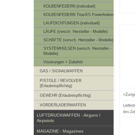
KOLBENFEDERN (individuel)
KOLBENFEDERN TitanXS Powerfedern
LAUFDICHTUNGEN (individuell)
LÄUFE (versch. Hersteller - Modelle)
SCHÄFTE (versch. Hersteller - Modelle)
SYSTEMHÜLSEN (versch. Hersteller -
Modelle)
Visierungen + Zubehör
GAS / SIGNALWAFFEN
PISTOLE / REVOLVER
(Erlaubnispflichtig)
>Zung
GEWEHR (Erlaubnispflichtig)
VORDERLADERWAFFEN
Lieferz
des Za
LUFTDRUCKWAFFEN - Airguns /
Airpistols
MAGAZINE - Magazines