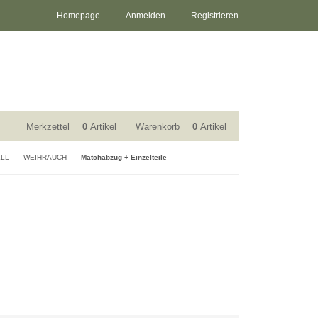
Homepage
Anmelden
Registrieren
Merkzettel
0
Artikel
Warenkorb
0
Artikel
ELL
WEIHRAUCH
Matchabzug + Einzelteile