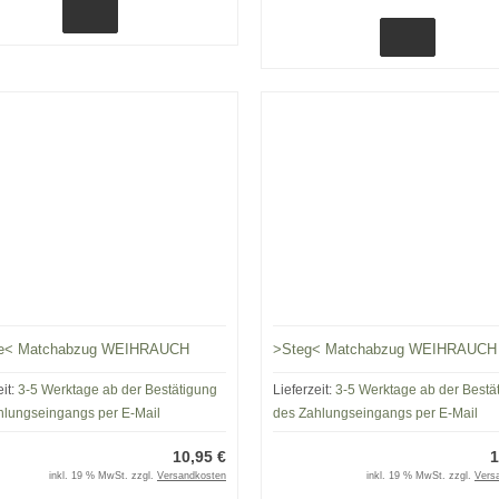
e< Matchabzug WEIHRAUCH
>Steg< Matchabzug WEIHRAUCH
eit:
3-5 Werktage ab der Bestätigung
Lieferzeit:
3-5 Werktage ab der Bestä
hlungseingangs per E-Mail
des Zahlungseingangs per E-Mail
10,95 €
1
inkl. 19 % MwSt. zzgl.
Versandkosten
inkl. 19 % MwSt. zzgl.
Vers