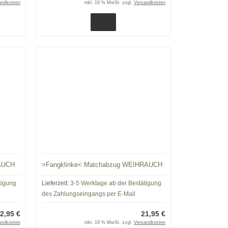
andkosten
inkl. 19 % MwSt. zzgl.
Versandkosten
AUCH
>Fangklinke< Matchabzug WEIHRAUCH
tigung
Lieferzeit:
3-5 Werktage ab der Bestätigung
des Zahlungseingangs per E-Mail
2,95 €
21,95 €
andkosten
inkl. 19 % MwSt. zzgl.
Versandkosten