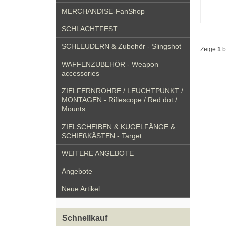
MERCHANDISE-FanShop
SCHLACHTFEST
SCHLEUDERN & Zubehör - Slingshot
Zeige
1
b
WAFFENZUBEHÖR - Weapon
accessories
ZIELFERNROHRE / LEUCHTPUNKT /
MONTAGEN - Riflescope / Red dot /
Mounts
ZIELSCHEIBEN & KUGELFÄNGE &
SCHIEßKÄSTEN - Target
WEITERE ANGEBOTE
Angebote
Neue Artikel
Schnellkauf