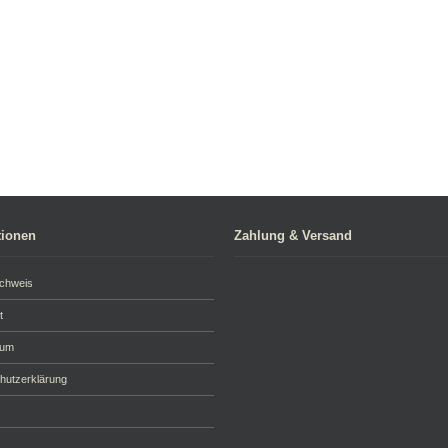
tionen
Zahlung & Versand
achweis
t
sum
hutzerklärung