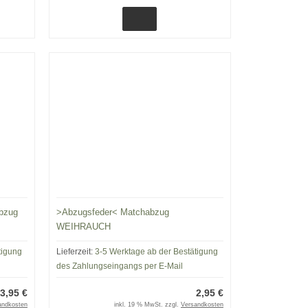
bzug
>Abzugsfeder< Matchabzug
WEIHRAUCH
tigung
Lieferzeit:
3-5 Werktage ab der Bestätigung
des Zahlungseingangs per E-Mail
3,95 €
2,95 €
andkosten
inkl. 19 % MwSt. zzgl.
Versandkosten