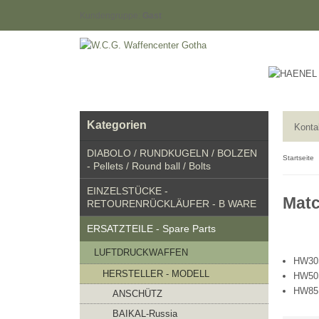
Kundengruppe:
Gast
Kategorien
Konta
DIABOLO / RUNDKUGELN / BOLZEN
Startseite
- Pellets / Round ball / Bolts
EINZELSTÜCKE -
Matc
RETOURENRÜCKLÄUFER - B WARE
ERSATZTEILE - Spare Parts
LUFTDRUCKWAFFEN
HW30
HERSTELLER - MODELL
HW50
HW85
ANSCHÜTZ
BAIKAL-Russia