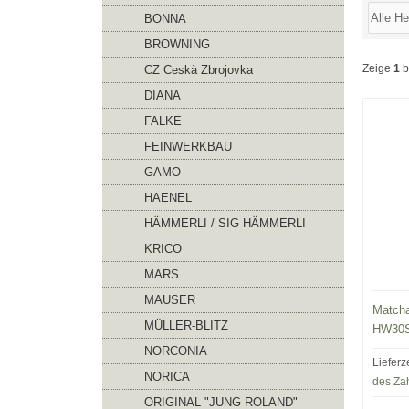
BONNA
BROWNING
Zeige
1
b
CZ Ceskà Zbrojovka
DIANA
FALKE
FEINWERKBAU
GAMO
HAENEL
HÄMMERLI / SIG HÄMMERLI
KRICO
MARS
MAUSER
Matcha
MÜLLER-BLITZ
HW30S,
NORCONIA
Lieferz
NORICA
des Za
ORIGINAL "JUNG ROLAND"