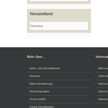
Versandland
Mehr über...
Informa
Liefer- und Versandkosten
Altersn
Retouren
Lieferzei
Widerrufsbelehrung
Impres
Rechnungsdaten
Datensc
Unsere AGB's
Sitemap
Cookie Einstellungen