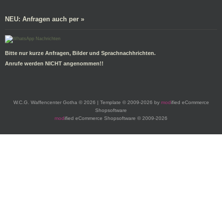
NEU: Anfragen auch per »
Bitte nur kurze Anfragen, Bilder und Sprachnachhrichten.
Anrufe werden NICHT angenommen!!
W.C.G. Waffencenter Gotha © 2026 | Template © 2009-2026 by
mod
ified eCommerce
Shopsoftware
mod
ified eCommerce Shopsoftware © 2009-2026