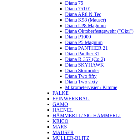
Diana 75
Diana 75T01
Diana AR8 N-Tec
Diana K98 (Mauser)
Diana LP8 Magnum
Diana Oktoberfestgewehr ("Okti")
Diana P1000
Diana P5 Magnum
Diana PANTHER 21
Diana Panther 31
Diana R-357 (Co-2)
Diana SKYHAWK
Diana Stormrider
Diana Two fifty
Diana Two sixty
Mikrometervisier / Kimme
FALKE
FEINWERKBAU
GAMO
HAENEL
HÄMMERLI / SIG HÄMMERLI
KRICO
MARS
MAUSER
MÜLLER-BLITZ