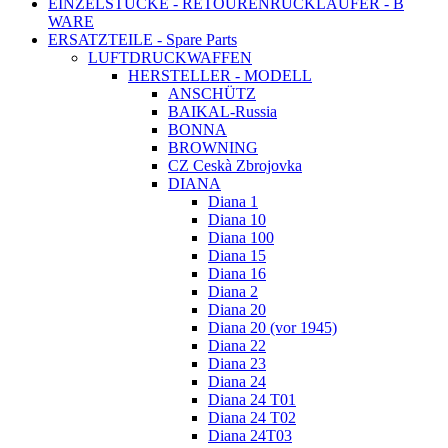
EINZELSTÜCKE - RETOURENRÜCKLÄUFER - B
WARE
ERSATZTEILE - Spare Parts
LUFTDRUCKWAFFEN
HERSTELLER - MODELL
ANSCHÜTZ
BAIKAL-Russia
BONNA
BROWNING
CZ Ceskà Zbrojovka
DIANA
Diana 1
Diana 10
Diana 100
Diana 15
Diana 16
Diana 2
Diana 20
Diana 20 (vor 1945)
Diana 22
Diana 23
Diana 24
Diana 24 T01
Diana 24 T02
Diana 24T03