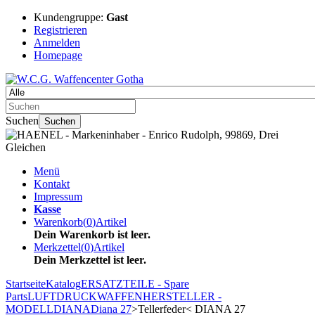
Kundengruppe:
Gast
Registrieren
Anmelden
Homepage
Suchen
Suchen
Menü
Kontakt
Impressum
Kasse
Warenkorb
(
0
)
Artikel
Dein Warenkorb ist leer.
Merkzettel
(
0
)
Artikel
Dein Merkzettel ist leer.
Startseite
Katalog
ERSATZTEILE - Spare
Parts
LUFTDRUCKWAFFEN
HERSTELLER -
MODELL
DIANA
Diana 27
>Tellerfeder< DIANA 27