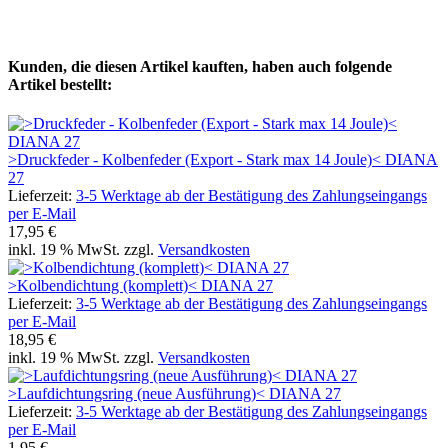
Kunden, die diesen Artikel kauften, haben auch folgende
Artikel bestellt:
>Druckfeder - Kolbenfeder (Export - Stark max 14 Joule)< DIANA
27
Lieferzeit:
3-5 Werktage ab der Bestätigung des Zahlungseingangs
per E-Mail
17,95 €
inkl. 19 % MwSt. zzgl.
Versandkosten
>Kolbendichtung (komplett)< DIANA 27
Lieferzeit:
3-5 Werktage ab der Bestätigung des Zahlungseingangs
per E-Mail
18,95 €
inkl. 19 % MwSt. zzgl.
Versandkosten
>Laufdichtungsring (neue Ausführung)< DIANA 27
Lieferzeit:
3-5 Werktage ab der Bestätigung des Zahlungseingangs
per E-Mail
1,95 €