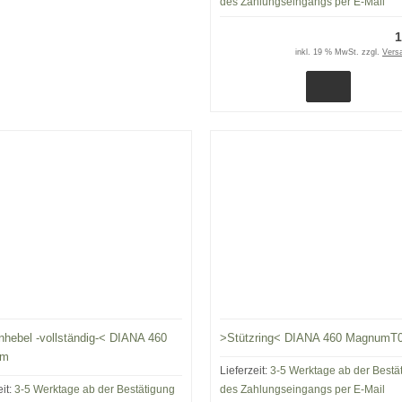
des Zahlungseingangs per E-Mail
1
inkl. 19 % MwSt. zzgl.
Vers
hebel -vollständig-< DIANA 460
>Stützring< DIANA 460 MagnumT
um
Lieferzeit:
3-5 Werktage ab der Bestä
eit:
3-5 Werktage ab der Bestätigung
des Zahlungseingangs per E-Mail