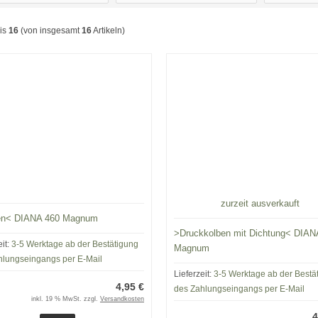
is
16
(von insgesamt
16
Artikeln)
zurzeit ausverkauft
en< DIANA 460 Magnum
>Druckkolben mit Dichtung< DIAN
eit:
3-5 Werktage ab der Bestätigung
Magnum
hlungseingangs per E-Mail
Lieferzeit:
3-5 Werktage ab der Bestä
4,95 €
des Zahlungseingangs per E-Mail
inkl. 19 % MwSt. zzgl.
Versandkosten
4