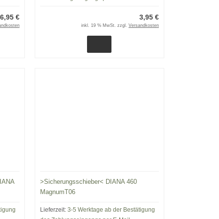
6,95 €
3,95 €
andkosten
inkl. 19 % MwSt. zzgl.
Versandkosten
DIANA
>Sicherungsschieber< DIANA 460
MagnumT06
tigung
Lieferzeit:
3-5 Werktage ab der Bestätigung