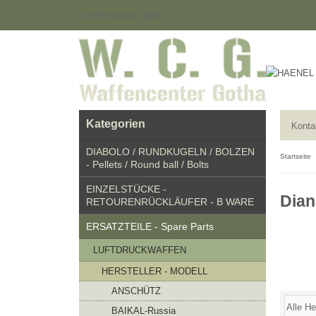
Kundengruppe:
Gast
Kategorien
Konta
DIABOLO / RUNDKUGELN / BOLZEN
Startseite
- Pellets / Round ball / Bolts
EINZELSTÜCKE -
Dia
RETOURENRÜCKLÄUFER - B WARE
ERSATZTEILE - Spare Parts
LUFTDRUCKWAFFEN
HERSTELLER - MODELL
ANSCHÜTZ
BAIKAL-Russia