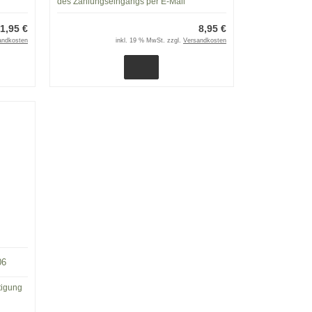
des Zahlungseingangs per E-Mail
1,95 €
8,95 €
andkosten
inkl. 19 % MwSt. zzgl.
Versandkosten
06
tigung