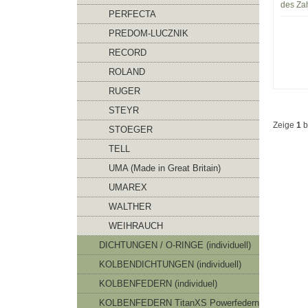
des Za
PERFECTA
PREDOM-LUCZNIK
RECORD
ROLAND
RUGER
STEYR
Zeige
1
b
STOEGER
TELL
UMA (Made in Great Britain)
UMAREX
WALTHER
WEIHRAUCH
DICHTUNGEN / O-RINGE (individuell)
KOLBENDICHTUNGEN (individuell)
KOLBENFEDERN (individuel)
KOLBENFEDERN TitanXS Powerfedern