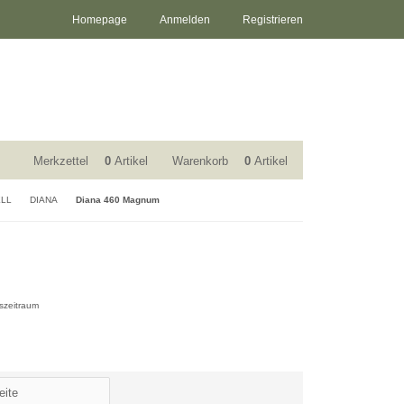
Homepage
Anmelden
Registrieren
Merkzettel
0
Artikel
Warenkorb
0
Artikel
ELL
DIANA
Diana 460 Magnum
szeitraum