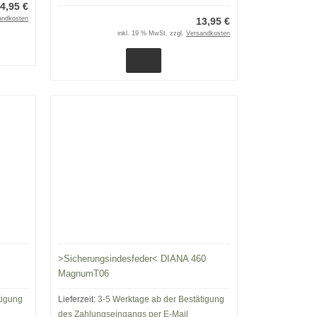
4,95 €
andkosten
13,95 €
inkl. 19 % MwSt. zzgl.
Versandkosten
>Sicherungsindesfeder< DIANA 460
MagnumT06
tigung
Lieferzeit:
3-5 Werktage ab der Bestätigung
des Zahlungseingangs per E-Mail