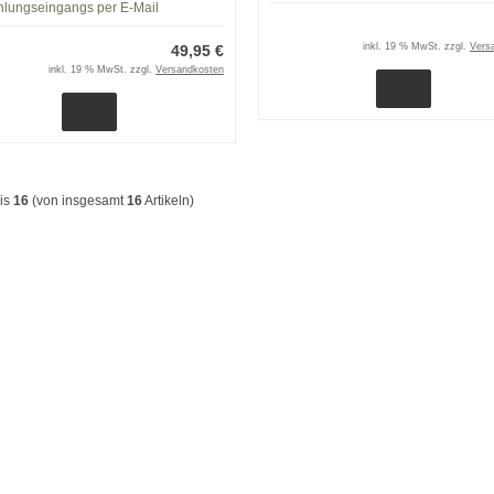
hlungseingangs per E-Mail
inkl. 19 % MwSt. zzgl.
Vers
49,95 €
inkl. 19 % MwSt. zzgl.
Versandkosten
is
16
(von insgesamt
16
Artikeln)