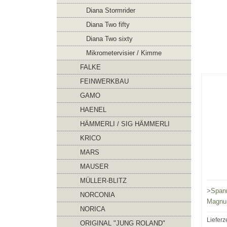
Diana Stormrider
Diana Two fifty
Diana Two sixty
Mikrometervisier / Kimme
FALKE
FEINWERKBAU
GAMO
HAENEL
HÄMMERLI / SIG HÄMMERLI
KRICO
MARS
MAUSER
MÜLLER-BLITZ
>Spann
NORCONIA
Magn
NORICA
Lieferz
ORIGINAL "JUNG ROLAND"