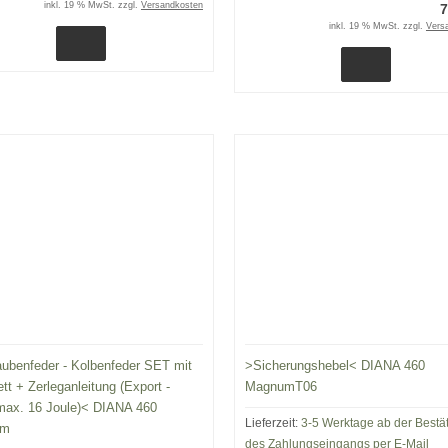
inkl. 19 % MwSt. zzgl.
Versandkosten
7
inkl. 19 % MwSt. zzgl.
Vers
ubenfeder - Kolbenfeder SET mit
>Sicherungshebel< DIANA 460
tt + Zerleganleitung (Export -
MagnumT06
max. 16 Joule)< DIANA 460
Lieferzeit:
3-5 Werktage ab der Bestä
um
des Zahlungseingangs per E-Mail