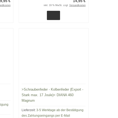
9,95 €
14,95 €
andkosten
inkl. 19 % MwSt. zzgl.
Versandkosten
>Schraubenfeder - Kolbenfeder (Export -
Stark max. 17 Joule)< DIANA 460
Magnum
tigung
Lieferzeit:
3-5 Werktage ab der Bestätigung
des Zahlungseingangs per E-Mail