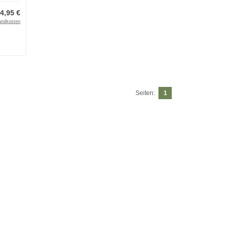
4,95 €
andkosten
Seiten:
1