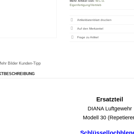
Mehr Artikel von:
W.C.G.
Eigenfertigung/Vertrieb
Artikeldatenblatt drucken
Frage zu Artikel
ehr Bilder
Kunden-Tipp
KTBESCHREIBUNG
Ersatzteil
DIANA Luftgewehr
Modell 30 (Repetierer
Schlüssellochblen