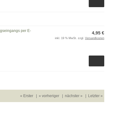
ngseingangs per E-
4,95 €
inkl. 19 % MwSt. zzgl.
Versandkosten
« Erster
|
« vorheriger
|
nächster »
|
Letzter »