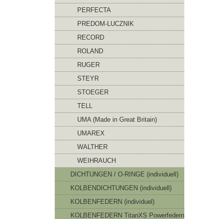
PERFECTA
PREDOM-LUCZNIK
RECORD
ROLAND
RUGER
STEYR
STOEGER
TELL
UMA (Made in Great Britain)
UMAREX
WALTHER
WEIHRAUCH
DICHTUNGEN / O-RINGE (individuell)
KOLBENDICHTUNGEN (individuell)
KOLBENFEDERN (individuel)
KOLBENFEDERN TitanXS Powerfedern