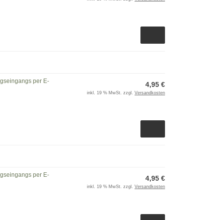
ngseingangs per E-
4,95 €
inkl. 19 % MwSt. zzgl.
Versandkosten
ngseingangs per E-
4,95 €
inkl. 19 % MwSt. zzgl.
Versandkosten