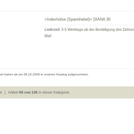
>Indexhülse (Spannhebel)< DIANA 30
Lieferzeit:
3-5 Werktage ab der Bestätigung des Zahlu
Mail
ikel haben wir am 28.10.2009 in unseren Katalog aufgenommen.
ht
| Artikel
68 von 106
in dieser Kategorie