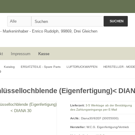
SUCHEN
kt
Impressum
Kasse
Katalog
ERSATZTEILE - Spare Parts
LUFTDRUCKWAFFEN
HERSTELLER - MOD
0
lüssellochblende (Eigenfertigung)< DIA
Lieferzeit:
3-5 Werktage ab der Bestätigung
des Zahlungseingangs per E-Mail
Art.Nr.:
Diana30/92EF (30055000)
Hersteller:
W.C.G. Eigenfertigung/Vertrieb