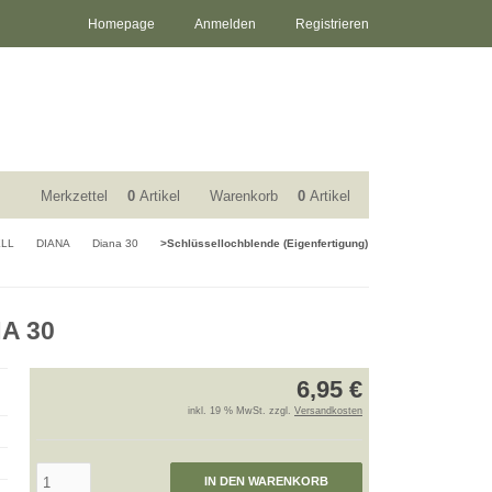
Homepage
Anmelden
Registrieren
Merkzettel
0
Artikel
Warenkorb
0
Artikel
ELL
DIANA
Diana 30
>Schlüssellochblende (Eigenfertigung)
NA 30
6,95 €
inkl. 19 % MwSt. zzgl.
Versandkosten
IN DEN WARENKORB