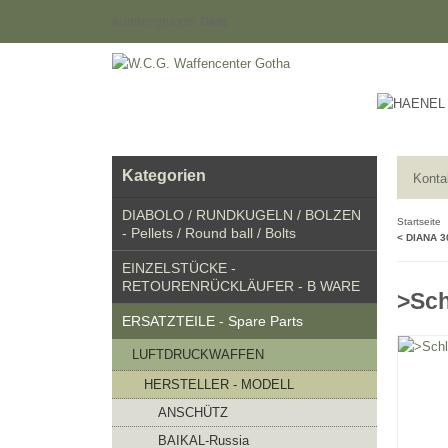
Kundengruppe:
Gast
Kategorien
Konta
DIABOLO / RUNDKUGELN / BOLZEN
Startseite
- Pellets / Round ball / Bolts
< DIANA 3
EINZELSTÜCKE -
RETOURENRÜCKLÄUFER - B WARE
>Sch
ERSATZTEILE - Spare Parts
LUFTDRUCKWAFFEN
HERSTELLER - MODELL
ANSCHÜTZ
BAIKAL-Russia