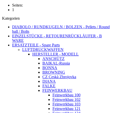
Seiten:
1
Kategorien
DIABOLO / RUNDKUGELN / BOLZEN - Pellets / Round
ball / Bolts
EINZELSTÜCKE - RETOURENRÜCKLÄUFER - B
WARE
ERSATZTEILE - Spare Parts
LUFTDRUCKWAFFEN
HERSTELLER - MODELL
ANSCHÜTZ
BAIKAL-Russia
BONNA
BROWNING
CZ Ceskà Zbrojovka
DIANA
FALKE
FEINWERKBAU
Feinwerkbau 100
Feinwerkbau 102
Feinwerkbau 103
Feinwerkbau 121