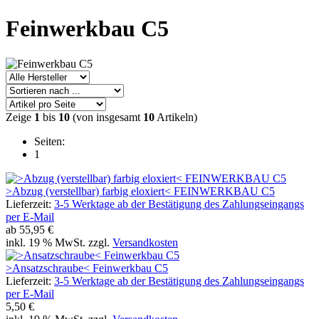
Feinwerkbau C5
Zeige
1
bis
10
(von insgesamt
10
Artikeln)
Seiten:
1
>Abzug (verstellbar) farbig eloxiert< FEINWERKBAU C5
Lieferzeit:
3-5 Werktage ab der Bestätigung des Zahlungseingangs
per E-Mail
ab
55,95 €
inkl. 19 % MwSt. zzgl.
Versandkosten
>Ansatzschraube< Feinwerkbau C5
Lieferzeit:
3-5 Werktage ab der Bestätigung des Zahlungseingangs
per E-Mail
5,50 €