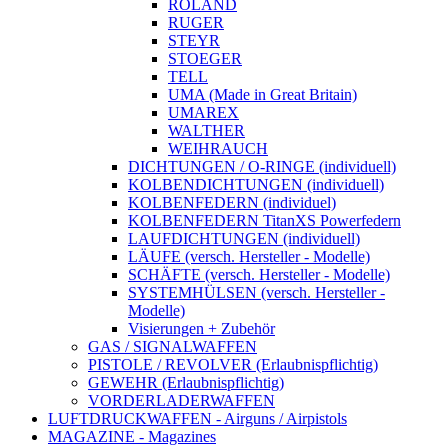
ROLAND
RUGER
STEYR
STOEGER
TELL
UMA (Made in Great Britain)
UMAREX
WALTHER
WEIHRAUCH
DICHTUNGEN / O-RINGE (individuell)
KOLBENDICHTUNGEN (individuell)
KOLBENFEDERN (individuel)
KOLBENFEDERN TitanXS Powerfedern
LAUFDICHTUNGEN (individuell)
LÄUFE (versch. Hersteller - Modelle)
SCHÄFTE (versch. Hersteller - Modelle)
SYSTEMHÜLSEN (versch. Hersteller -
Modelle)
Visierungen + Zubehör
GAS / SIGNALWAFFEN
PISTOLE / REVOLVER (Erlaubnispflichtig)
GEWEHR (Erlaubnispflichtig)
VORDERLADERWAFFEN
LUFTDRUCKWAFFEN - Airguns / Airpistols
MAGAZINE - Magazines