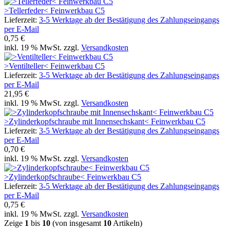
>Tellerfeder< Feinwerkbau C5
Lieferzeit:
3-5 Werktage ab der Bestätigung des Zahlungseingangs
per E-Mail
0,75 €
inkl. 19 % MwSt. zzgl.
Versandkosten
>Ventilteller< Feinwerkbau C5
Lieferzeit:
3-5 Werktage ab der Bestätigung des Zahlungseingangs
per E-Mail
21,95 €
inkl. 19 % MwSt. zzgl.
Versandkosten
>Zylinderkopfschraube mit Innensechskant< Feinwerkbau C5
Lieferzeit:
3-5 Werktage ab der Bestätigung des Zahlungseingangs
per E-Mail
0,70 €
inkl. 19 % MwSt. zzgl.
Versandkosten
>Zylinderkopfschraube< Feinwerkbau C5
Lieferzeit:
3-5 Werktage ab der Bestätigung des Zahlungseingangs
per E-Mail
0,75 €
inkl. 19 % MwSt. zzgl.
Versandkosten
Zeige
1
bis
10
(von insgesamt
10
Artikeln)