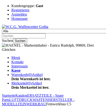
Kundengruppe:
Gast
Registrieren
Anmelden
Homepage
Suchen
Suchen
Menü
Kontakt
Impressum
Kasse
Warenkorb
(
0
)
Artikel
Dein Warenkorb ist leer.
Merkzettel
(
0
)
Artikel
Dein Merkzettel ist leer.
Startseite
Katalog
ERSATZTEILE - Spare
Parts
LUFTDRUCKWAFFEN
HERSTELLER -
MODELL
FEINWERKBAU
Feinwerkbau C5