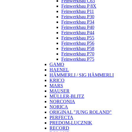
Feinwerkbau C63
Feinwerkbau P 8X
Feinwerkbau P11
Feinwerkbau P30
Feinwerkbau P34
Feinwerkbau P40
Feinwerkbau P44
Feinwerkbau P55
Feinwerkbau P56
Feinwerkbau P58
Feinwerkbau P70
Feinwerkbau P75
GAMO
HAENEL
HÄMMERLI / SIG HÄMMERLI
KRICO
MARS
MAUSER
MÜLLER-BLITZ
NORCONIA
NORICA
ORIGINAL "JUNG ROLAND"
PERFECTA
PREDOM-LUCZNIK
RECORD