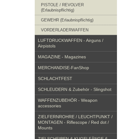
PISTOLE / REVOLVER
(Erlaubnispflichtig)
GEWEHR (Erlaubnispflichtig)
VORDERLADERWAFFEN
LUFTDRUCKWAFFEN - Airguns /
Airpistols
MAGAZINE - Magazines
MERCHANDISE-FanShop
SCHLACHTFEST
SCHLEUDERN & Zubehör - Slingshot
WAFFENZUBEHÖR - Weapon
accessories
ZIELFERNROHRE / LEUCHTPUNKT /
MONTAGEN - Riflescope / Red dot /
Mounts
ZIELSCHEIBEN & KUGELFÄNGE &