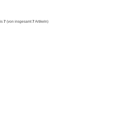
is
7
(von insgesamt
7
Artikeln)