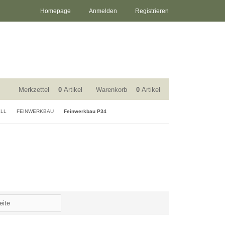
Homepage
Anmelden
Registrieren
Merkzettel
0
Artikel
Warenkorb
0
Artikel
ELL
FEINWERKBAU
Feinwerkbau P34