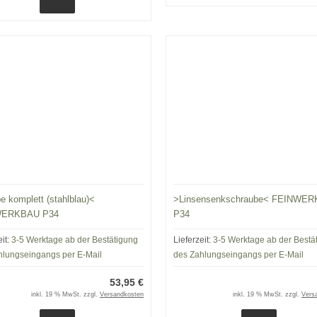
e komplett (stahlblau)<
>Linsensenkschraube< FEINWE
WERKBAU P34
P34
eit:
3-5 Werktage ab der Bestätigung
Lieferzeit:
3-5 Werktage ab der Bestä
hlungseingangs per E-Mail
des Zahlungseingangs per E-Mail
53,95 €
inkl. 19 % MwSt. zzgl.
Versandkosten
inkl. 19 % MwSt. zzgl.
Vers