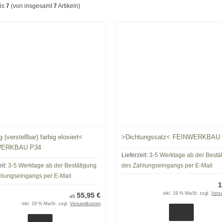
is
7
(von insgesamt
7
Artikeln)
(verstellbar) farbig eloxiert<
>Dichtungssatz< FEINWERKBAU
WERKBAU P34
Lieferzeit:
3-5 Werktage ab der Bestä
eit:
3-5 Werktage ab der Bestätigung
des Zahlungseingangs per E-Mail
hlungseingangs per E-Mail
1
inkl. 19 % MwSt. zzgl.
Vers
55,95 €
ab
inkl. 19 % MwSt. zzgl.
Versandkosten