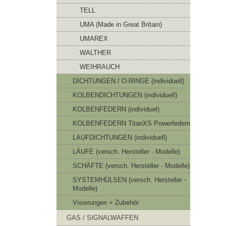
TELL
UMA (Made in Great Britain)
UMAREX
WALTHER
WEIHRAUCH
DICHTUNGEN / O-RINGE (individuell)
KOLBENDICHTUNGEN (individuell)
KOLBENFEDERN (individuel)
KOLBENFEDERN TitanXS Powerfedern
LAUFDICHTUNGEN (individuell)
LÄUFE (versch. Hersteller - Modelle)
SCHÄFTE (versch. Hersteller - Modelle)
SYSTEMHÜLSEN (versch. Hersteller -
Modelle)
Visierungen + Zubehör
GAS / SIGNALWAFFEN