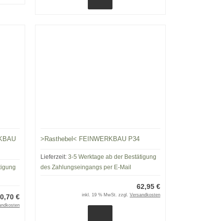
RKBAU
>Rasthebel< FEINWERKBAU P34
Lieferzeit:
3-5 Werktage ab der Bestätigung
tigung
des Zahlungseingangs per E-Mail
62,95 €
inkl. 19 % MwSt. zzgl.
Versandkosten
0,70 €
andkosten