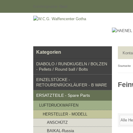
Kundengruppe:
Gast
Kategorien
Konta
DIABOLO / RUNDKUGELN / BOLZEN
Startseite
- Pellets / Round ball / Bolts
EINZELSTÜCKE -
Fein
RETOURENRÜCKLÄUFER - B WARE
ERSATZTEILE - Spare Parts
LUFTDRUCKWAFFEN
HERSTELLER - MODELL
ANSCHÜTZ
BAIKAL-Russia