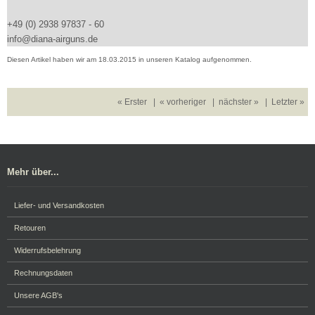
+49 (0) 2938 97837 - 60
info@diana-airguns.de
Diesen Artikel haben wir am 18.03.2015 in unseren Katalog aufgenommen.
« Erster
|
« vorheriger
|
nächster »
|
Letzter »
Mehr über...
Liefer- und Versandkosten
Retouren
Widerrufsbelehrung
Rechnungsdaten
Unsere AGB's