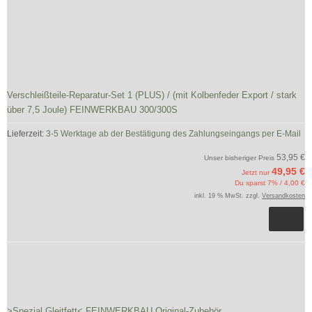
Verschleißteile-Reparatur-Set 1 (PLUS) / (mit Kolbenfeder Export / stark
über 7,5 Joule) FEINWERKBAU 300/300S
Lieferzeit:
3-5 Werktage ab der Bestätigung des Zahlungseingangs per E-Mail
53,95 €
Unser bisheriger Preis
49,95 €
Jetzt nur
Du sparst 7% / 4,00 €
inkl. 19 % MwSt. zzgl.
Versandkosten
>Spezial Gleitfett< FEINWERKBAU Original-Zubehör