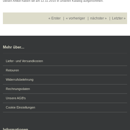
Diesen Artikel haben wir am 12.11.2010 in unseren Katalog aufgenommen.
« Erster
|
« vorheriger
|
nächster »
|
Letzter »
Mehr über...
Liefer- und Versandkosten
Retouren
Widerrufsbelehrung
Rechnungsdaten
Unsere AGB's
Cookie Einstellungen
Informationen