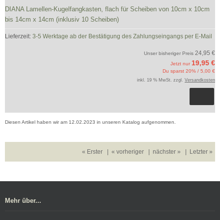
DIANA Lamellen-Kugelfangkasten, flach für Scheiben von 10cm x 10cm
bis 14cm x 14cm (inklusiv 10 Scheiben)
Lieferzeit:
3-5 Werktage ab der Bestätigung des Zahlungseingangs per E-Mail
24,95 €
Unser bisheriger Preis
19,95 €
Jetzt nur
Du sparst 20% / 5,00 €
inkl. 19 % MwSt. zzgl.
Versandkosten
Diesen Artikel haben wir am 12.02.2023 in unseren Katalog aufgenommen.
« Erster
|
« vorheriger
|
nächster »
|
Letzter »
Mehr über...