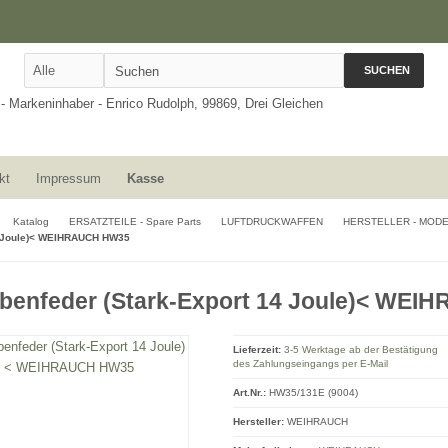
SUCHEN
kt
Impressum
Kasse
Katalog
ERSATZTEILE - Spare Parts
LUFTDRUCKWAFFEN
HERSTELLER - MOD
 Joule)< WEIHRAUCH HW35
benfeder (Stark-Export 14 Joule)< WE
Lieferzeit:
3-5 Werktage ab der Bestätigung
des Zahlungseingangs per E-Mail
Art.Nr.:
HW35/131E (9004)
Hersteller:
WEIHRAUCH