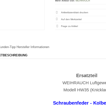
Mehr Artikel von:
WEIHRAUCH
Artikeldatenblatt drucken
Frage zu Artikel
unden-Tipp
Hersteller Informationen
KTBESCHREIBUNG
Ersatzteil
WEIHRAUCH Luftgew
Modell HW35 (Knickla
Schraubenfeder - Kolb