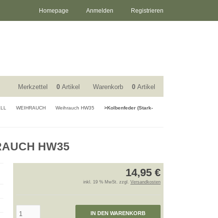
Homepage
Anmelden
Registrieren
Merkzettel
0
Artikel
Warenkorb
0
Artikel
ELL
WEIHRAUCH
Weihrauch HW35
>Kolbenfeder (Stark-
IHRAUCH HW35
14,95 €
inkl. 19 % MwSt. zzgl.
Versandkosten
IN DEN WARENKORB