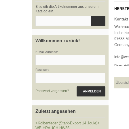
Bitte gib die Artikelnummer aus unserem
HERSTE
Katalog ein.
Kontakt 
Weihrau
Industri
97638 Me
Willkommen zurück!
German
E-Mail-Adresse:
info@wei
Diesen Art
Passwort:
Übersic
Passwort vergessen?
ANMELDEN
Zuletzt angesehen
>Kolbenfeder (Stark-Export 14 Joule)<
WEIHRAUCH HW35