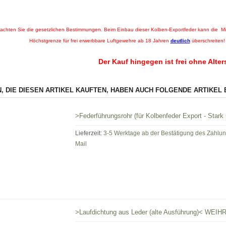
eachten Sie die gesetzlichen Bestimmungen. Beim Einbau dieser Kolben-Exportfeder kann die M
Höchstgrenze für frei erwerbbare Luftgewehre ab 18 Jahren
deutlich
überschreiten! 
Der Kauf hingegen ist frei ohne Alte
, DIE DIESEN ARTIKEL KAUFTEN, HABEN AUCH FOLGENDE ARTIKEL 
>Federführungsrohr (für Kolbenfeder Export - St
Lieferzeit:
3-5 Werktage ab der Bestätigung des Zahlu
Mail
>Laufdichtung aus Leder (alte Ausführung)< WE