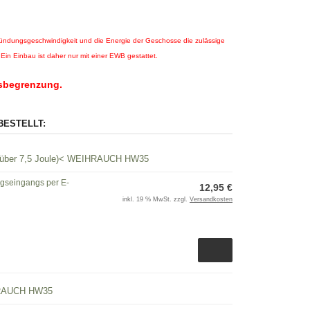
ündungsgeschwindigkeit und die Energie der Geschosse die zulässige
Ein Einbau ist daher nur mit einer EWB gestattet.
rsbegrenzung.
BESTELLT:
ark über 7,5 Joule)< WEIHRAUCH HW35
ngseingangs per E-
12,95 €
inkl. 19 % MwSt. zzgl.
Versandkosten
IHRAUCH HW35