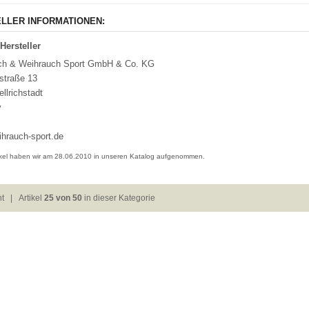
LLER INFORMATIONEN:
Hersteller
ch & Weihrauch Sport GmbH & Co. KG
estraße 13
llrichstadt
y
hrauch-sport.de
ikel haben wir am 28.06.2010 in unseren Katalog aufgenommen.
ht
| Artikel
25 von 50
in dieser Kategorie