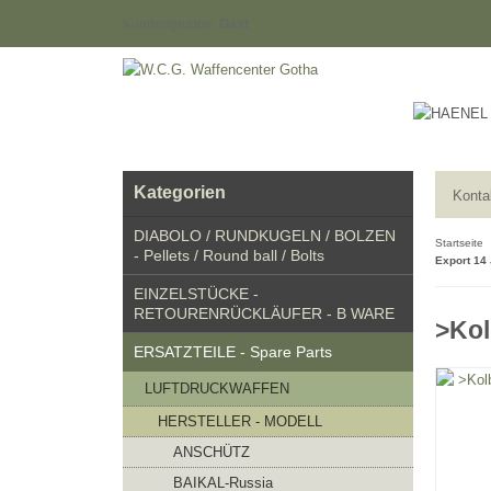
Kundengruppe:
Gast
Kategorien
Konta
DIABOLO / RUNDKUGELN / BOLZEN
Startseite
- Pellets / Round ball / Bolts
Export 14
EINZELSTÜCKE -
RETOURENRÜCKLÄUFER - B WARE
>Kol
ERSATZTEILE - Spare Parts
LUFTDRUCKWAFFEN
HERSTELLER - MODELL
ANSCHÜTZ
BAIKAL-Russia