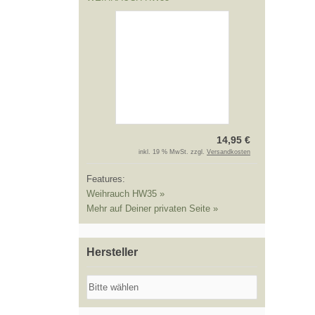
14,95 €
inkl. 19 % MwSt. zzgl.
Versandkosten
Features:
Weihrauch HW35 »
Mehr auf Deiner privaten Seite »
Hersteller