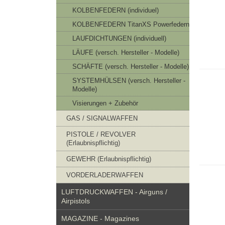
KOLBENFEDERN (individuel)
KOLBENFEDERN TitanXS Powerfedern
LAUFDICHTUNGEN (individuell)
LÄUFE (versch. Hersteller - Modelle)
SCHÄFTE (versch. Hersteller - Modelle)
SYSTEMHÜLSEN (versch. Hersteller -
Modelle)
Visierungen + Zubehör
GAS / SIGNALWAFFEN
PISTOLE / REVOLVER
(Erlaubnispflichtig)
GEWEHR (Erlaubnispflichtig)
VORDERLADERWAFFEN
LUFTDRUCKWAFFEN - Airguns /
Airpistols
MAGAZINE - Magazines